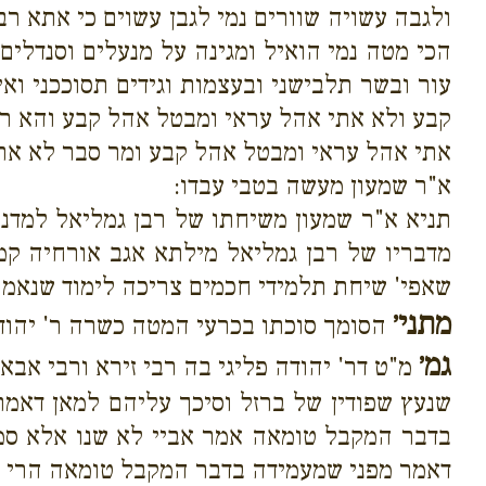
ולגבה עשויה שוורים נמי לגבן עשוים כי אתא ר
הכי מטה נמי הואיל ומגינה על מנעלים וסנדלים
עור ובשר תלבישני ובעצמות וגידים תסוככני וא
קבע ולא אתי אהל עראי ומבטל אהל קבע והא ר"ש
אתי אהל עראי ומבטל אהל קבע ומר סבר לא את
א"ר שמעון מעשה בטבי עבדו:
תניא א"ר שמעון משיחתו של רבן גמליאל למדנו
מדבריו של רבן גמליאל מילתא אגב אורחיה ק
שאפי' שיחת תלמידי חכמים צריכה לימוד שנאמר 
מתני׳
הסומך סוכתו בכרעי המטה כשרה ר' יהודה
גמ׳
מ"ט דר' יהודה פליגי בה רבי זירא ורבי אב
שנעץ שפודין של ברזל וסיכך עליהם למאן דאמ
בדבר המקבל טומאה אמר אביי לא שנו אלא סמ
דאמר מפני שמעמידה בדבר המקבל טומאה הרי א