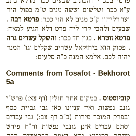
פרטי בככרי דהכתיב שבעים ככר מדלא כתב
ע"א ככר ושלשים וששה מנים ש"מ כפול היה
ועד דליהוו ק"כ מנים לא הוי ככר:
פרטא רבה .
שבעים ולהכי קרי ליה פרט דלא הגיע למאה:
פרטא זוטרא .
כגון חד ככר:
והשקל עשרים גרה
.
פסוק הוא ביחזקאל עשרים שקלים וגו' המנה
יהיה לכם. אלמא המנה כ"ה סלעים:
Comments from Tosafot - Bekhorot
5a
קוביוסטוס .
במקום אחר חולין (דף צא:) פרש"י
גונב נפשות ואין עניינו כאן גבי גביית כסף
ובפרק המוכר פירות (ב"ב דף צב:) גבי עבדים
וסתם עבדים אינן גונבי נפשות ור"ח פירש
משחק בקוביא והא דאמר בבראשית רבה