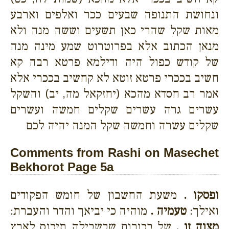
ונחושת התנופה שבעים ככר ואלפים וארבע
מאות שקל שהרי כאן תשעים וששה מנה ולא
מנאן הכתוב אלא בפרוטרוט שמע מינה מנה
של קודש כפול היה ודילמא פרטא רבה קא
חשיב בככרי פרטא זוטא לא קחשיב בככרי אלא
אמר רב חסדא מהכא (יחזקאל מה, יב) והשקל
עשרים גרה עשרים שקלים חמשה ועשרים
שקלים עשרה וחמשה שקל המנה יהיה לכם
Comments from Rashi on Masechet
Bekhorot Page 5a
ופסקו .
משעת החשבון של חומש הפקודים
ואילך:
טעמיה .
מוהיה כי יביאך והדר והעברת:
מצוה זו .
של בכורות שבשבילה תיכנס לארץ