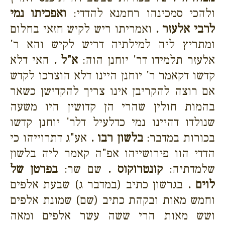
ולהכי סמכינהו רחמנא להדדי:
ואפכיתו נמי
לרבי אלעזר .
ואמריתו ריש לקיש חזאי בחלום
ומתריץ ליה למילתיה דריש לקיש והא ר'
אלעזר תלמידו דר' יוחנן הוה:
א"ל .
האי דלא
קדשו דקאמר ר' יוחנן היינו דלא הוצרכו לקדש
אם רוצה להקריבן אינו צריך להקדישן כשאר
בהמות חולין שהרי הן קדושין היו משעה
שנולדו דהיינו נמי כדלעיל דלר' יוחנן קדשו
בכורות במדבר:
בלשון רבו .
אע"ג דתרוייהו כי
הדדי הוו פירושייהו אפ"ה קאמר ליה בלשון
שלמדתיה:
קונטרוקוס .
שם שר:
בפרטן של
לוים .
בגרשון כתיב (במדבר ג) שבעת אלפים
וחמש מאות ובקהת כתיב (שם) שמונת אלפים
ושש מאות הרי ששה עשר אלפים ומאה