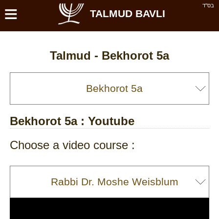
≡
בס''ד
TALMUD BAVLI
Talmud -
Bekhorot 5a
Bekhorot 5a
: Youtube
Choose a video course :