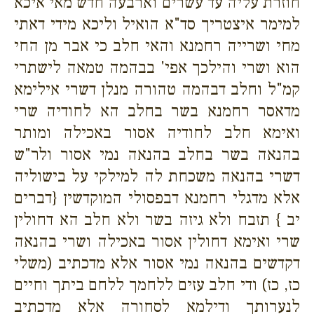
חוזרת עליה עד עשרים וארבעה חדש מאי איכא
למימר איצטריך סד"א הואיל וליכא מידי דאתי
מחי ושרייה רחמנא והאי חלב כי אבר מן החי
הוא ושרי והילכך אפי' בבהמה טמאה לישתרי
קמ"ל וחלב דבהמה טהורה מנלן דשרי אילימא
מדאסר רחמנא בשר בחלב הא לחודיה שרי
ואימא חלב לחודיה אסור באכילה ומותר
בהנאה בשר בחלב בהנאה נמי אסור ולר"ש
דשרי בהנאה משכחת לה למילקי על בישוליה
אלא מדגלי רחמנא דבפסולי המוקדשין {דברים
יב } תזבח ולא גיזה בשר ולא חלב הא דחולין
שרי ואימא דחולין אסור באכילה ושרי בהנאה
דקדשים בהנאה נמי אסור אלא מדכתיב (משלי
כז, כז) ודי חלב עזים ללחמך ללחם ביתך וחיים
לנערותך ודילמא לסחורה אלא מדכתיב