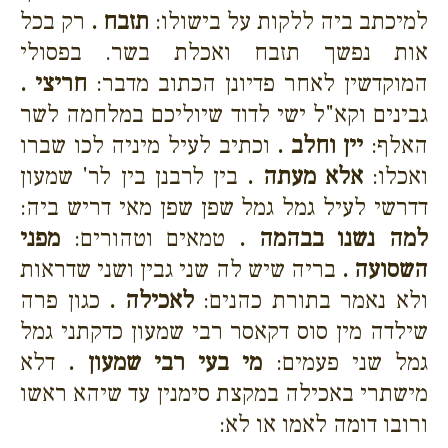
למיכתב ביה ללקות על בישולו:
תזבח .
רק בכל
אות נפשך תזבח ואכלת בשר. בפסולי
המוקדשין לאחר פדיונן הכתוב מדבר:
חריצי .
גבינים וקא"ל ישי לדוד שיוליכם במלחמה לשר
האלף:
יין וחלב .
וכתיב לעיל מיניה לכו שברו
ואכלו:
אלא מעתה .
בין לרבנן בין לר' שמעון
דדרשי לעיל גמל גמל שפן שפן מאי דריש ביה:
למה נשנו בבהמה .
טמאים וטהורים:
מפני
השסועה .
בריה שיש לה שני גבין ושני שדראות
ולא נאמר בתורת כהנים:
לאכילה .
כגון פרה
שילדה מין סוס דקאסר רבי שמעון כדקתני גמל
גמל שני פעמים:
מי בעי רבי שמעון .
דלא
מישתרי באכילה במקצת סימנין עד שיהא ראשו
ורובו דומה לאמו או לא: