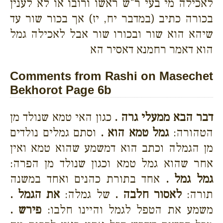
לאכילה מי בעי ר"ש ראשו ורובו או לא לענין
בכורה כתיב (במדבר יח, יז) אך בכור שור עד
שיהא הוא שור ובכורו שור אבל לאכילה גמל
הוא דאמר רחמנא דאסיר הא
Comments from Rashi on Masechet
Bekhorot Page 6b
דבר הבא ממעלי גרה .
כגון האי טמא שנולד מן
הטהורה:
גמל טמא הוא .
וסתם גמלים נולדים
מן הגמלה וכתב הוא דמשמע שהוא טמא ואין
אחר שהוא גמל טמא וכגון שנולד מן הפרה:
גמל גמל .
אחד בתורת כהנים ואחד במשנה
תורה:
לאסור חלבה .
של גמלה:
את הגמל .
משמע את הטפל לגמל והיינו חלבו:
פירש .