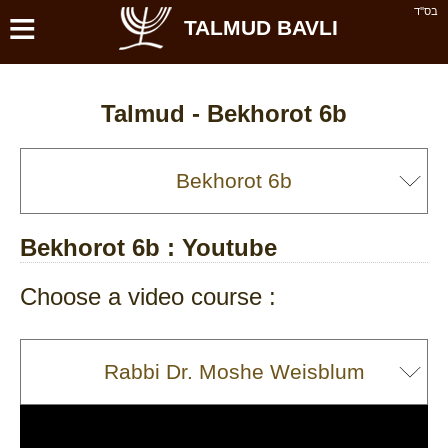
≡
בס''ד
TALMUD BAVLI
Talmud -
Bekhorot 6b
Bekhorot 6b
: Youtube
Choose a video course :