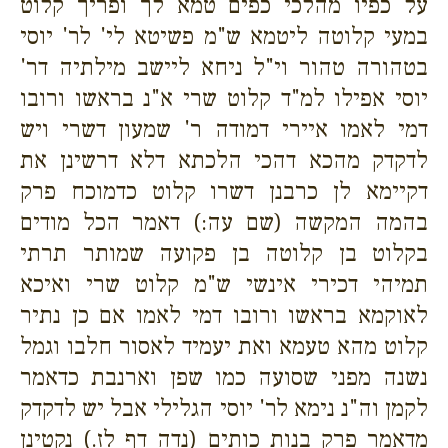
על כפיו מהלכי כפים טמא לך ופריך קלוט
במעי קלוטה ליטמא ש"מ פשיטא לי' לר' יוסי
בטהורה טהור וי"ל ניחא ליישב מילתיה דר'
יוסי אפילו למ"ד קלוט שרי א"נ בראשו ורובו
דמי לאמו איירי דמודה ר' שמעון דשרי ויש
לדקדק מהכא דהכי הלכתא דלא דרשינן את
דקיימא לן כרבנן דשרו קלוט כדמוכח פרק
בהמה המקשה (שם עה:) דאמר הכל מודים
בקלוט בן קלוטה בן פקועה שמותר תרתי
תמיהי דכירי אינשי ש"מ קלוט שרי ואיכא
לאוקמא בראשו ורובו דמי לאמו אם כן נתיר
קלוט מהא טעמא ואת יעמיד לאסור חלבו וגמל
נשנה מפני שסועה כמו שפן וארנבת כדאמר
לקמן וה"נ נימא לר' יוסי הגלילי אבל יש לדקדק
מדאמר פרק בנות כותים (נדה דף לז.) נקטינן