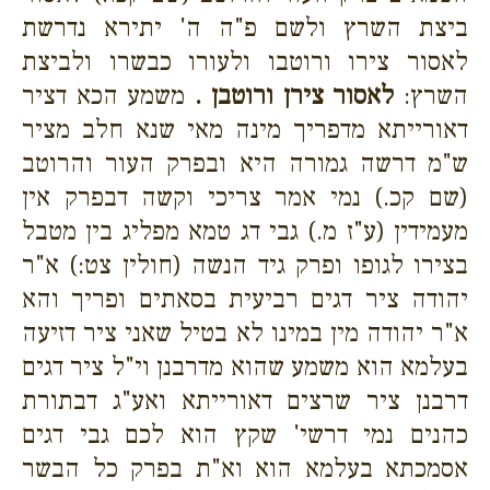
ביצת השרץ ולשם פ"ה ה' יתירא נדרשת
לאסור צירו ורוטבו ולעורו כבשרו ולביצת
השרץ:
לאסור צירן ורוטבן .
משמע הכא דציר
דאורייתא מדפריך מינה מאי שנא חלב מציר
ש"מ דרשה גמורה היא ובפרק העור והרוטב
(שם קכ.) נמי אמר צריכי וקשה דבפרק אין
מעמידין (ע"ז מ.) גבי דג טמא מפליג בין מטבל
בצירו לגופו ופרק גיד הנשה (חולין צט:) א"ר
יהודה ציר דגים רביעית בסאתים ופריך והא
א"ר יהודה מין במינו לא בטיל שאני ציר דזיעה
בעלמא הוא משמע שהוא מדרבנן וי"ל ציר דגים
דרבנן ציר שרצים דאורייתא ואע"ג דבתורת
כהנים נמי דרשי' שקץ הוא לכם גבי דגים
אסמכתא בעלמא הוא וא"ת בפרק כל הבשר