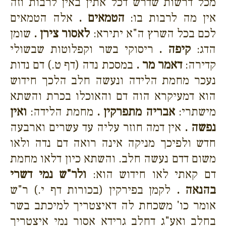
מכל דרשות שדרש דכל אתין באין לרבות וזה
אין מה לרבות בו:
הטמאים .
אלה הטמאים
לכם בכל השרץ ה"א יתירא:
לאסור צירן .
שומן
הדג:
קיפה .
ריסוקי בשר וקפלוטות שבשולי
קדירה:
דאמר מר .
במסכת נדה (דף ט.) דם נדות
נעכר מחמת הלידה ונעשה חלב הלכך חידוש
הוא דמעיקרא הוה דם והאוכלו בכרת והשתא
מישתרי:
אבריה מתפרקין .
מחמת הלידה:
ואין
נפשה .
אין דמה חוזר עליה עד עשרים וארבעה
חדש ולפיכך מניקה אינה רואה דם נדה ולאו
משום דדם נעשה חלב. והשתא כיון דלאו מחמת
דם קאתי לאו חידוש הוא:
ולר"ש נמי דשרי
בהנאה .
לקמן בפירקין (בכורות דף י.) ר"ש
אומר כו' משכחת לה דאיצטריך למיכתב בשר
בחלב ואע"ג דחלב גרידא אסור נמי איצטריך