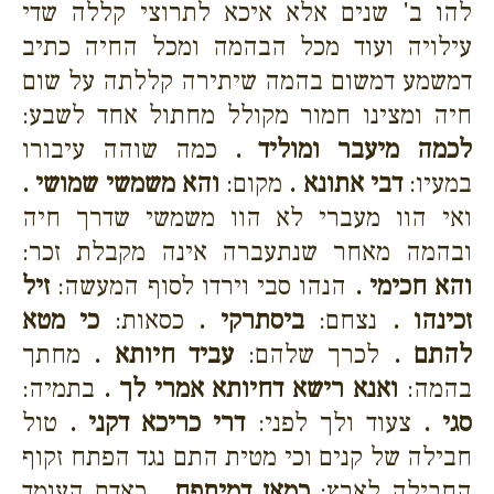
להו ב' שנים אלא איכא לתרוצי קללה שדי
עילויה ועוד מכל הבהמה ומכל החיה כתיב
דמשמע דמשום בהמה שיתירה קללתה על שום
חיה ומצינו חמור מקולל מחתול אחד לשבע:
לכמה מיעבר ומוליד .
כמה שוהה עיבורו
במעיו:
דבי אתונא .
מקום:
והא משמשי שמושי .
ואי הוו מעברי לא הוו משמשי שדרך חיה
ובהמה מאחר שנתעברה אינה מקבלת זכר:
והא חכימי .
הנהו סבי וירדו לסוף המעשה:
זיל
זכינהו .
נצחם:
ביסתרקי .
כסאות:
כי מטא
להתם .
לכרך שלהם:
עביד חיותא .
מחתך
בהמה:
ואנא רישא דחיותא אמרי לך .
בתמיה:
סגי .
צעוד ולך לפני:
דרי כריכא דקני .
טול
חבילה של קנים וכי מטית התם נגד הפתח זקוף
החבילה לארץ:
כמאן דמיתפח .
כאדם העומד