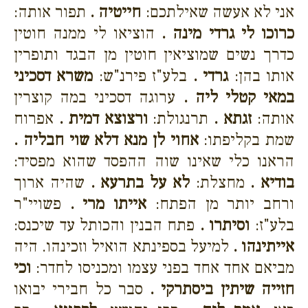
אני לא אעשה שאילתכם:
חייטיה .
תפור אותה:
כרוכו לי גרדי מינה .
הוציאו לי ממנה חוטין
כדרך נשים שמוציאין חוטין מן הבגד ותופרין
אותו בהן:
גרדי .
בלע"ז פירנ"ש:
משרא דסכיני
במאי קטלי ליה .
ערוגה דסכיני במה קוצרין
אותה:
זגתא .
תרנגולת:
ורצוצא דמית .
אפרוח
שמת בקליפתו:
אחוי לן מנא דלא שוי חבליה .
הראנו כלי שאינו שוה ההפסד שהוא מפסיד:
בודיא .
מחצלת:
לא על בתרעא .
שהיה ארוך
ורחב יותר מן הפתח:
אייתו מרי .
פשויי"ר
בלע"ז:
וסיתרו .
פתח הבנין והכותל עד שיכנס:
אייתינהו .
למיעל בספינתא הואיל וזכינהו. היה
מביאם אחד אחד בפני עצמו ומכניסו לחדר:
וכי
חזייה שיתין ביסתרקי .
סבר כל חבירי יבואו