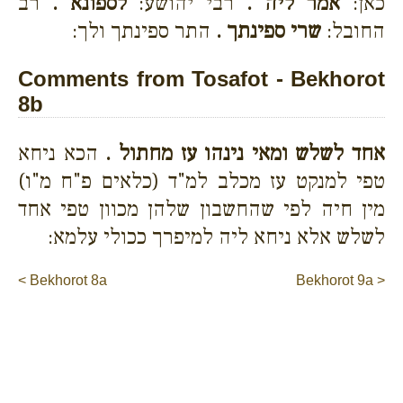
כאן:
אמר ליה .
רבי יהושע:
לספונא .
רב
החובל:
שרי ספינתך .
התר ספינתך ולך:
Comments from Tosafot - Bekhorot
8b
אחד לשלש ומאי נינהו עז מחתול .
הכא ניחא
טפי למנקט עז מכלב למ"ד (כלאים פ"ח מ"ו)
מין חיה לפי שהחשבון שלהן מכוון טפי אחד
לשלש אלא ניחא ליה למיפרך ככולי עלמא:
< Bekhorot 8a
Bekhorot 9a >