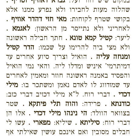
במקום שיש חור ועל:
גברא דאוזיף וטריף .
שהלוה מעות לחבירו ולא נפרע ממנו אלא
בקושי שטרף לקוחות:
מאי חזי דהדר אוזיף .
לאחריני ולא נתייסר מן הראשון:
לאגמא .
ליער:
קטיל קמא טונא .
חתך חבילה ראשונה
ולא מצי ביה להרימו על שכמו:
הדר קטיל
ומנחה עליה .
הואיל וצריך סיוע אחרים עד
דמיתרמי' איניש ומדלו ליה. והאי נמי הואיל
והפסיד באמנה ראשונה חוזר ומאמין לאחרים
עד שמזדווג לו לאדם נאמן ומשתכר בו:
מילי
דכדי .
דברי רוח. ל"א מילי דכזיב דברי כזב:
כודנתא .
פרידה:
והוה תלי פיתקא .
שטר
בצוואר הוולד:
הי נינהו מילי דכדי .
אלו הן
דברי רוח:
סיליתא .
שיליא:
מפארי .
עשו לי
חבלים מסובין ואם אינכם עושין שאילתי אף