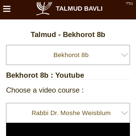
≡
בס''ד
TALMUD BAVLI
Talmud -
Bekhorot 8b
Bekhorot 8b
: Youtube
Choose a video course :