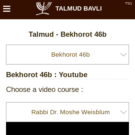
≡
בס''ד
TALMUD BAVLI
Talmud -
Bekhorot 46b
Bekhorot 46b
: Youtube
Choose a video course :