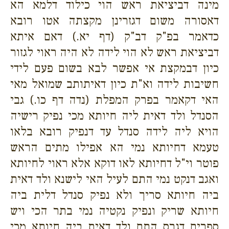
מינה דביציאת ראש הוי כילוד דלמא הא
דאסורה משום דגזרינן מקצתה אטו רובא
כדאמר בפ"ק דב"ק (דף יא.) דאם איתא
דביציאת ראש לא הוי לידה לא היה ראוי לגזור
כיון דבמקצת אי אפשר לבא בשום פעם לידי
חשיבות לידה וא"ת כיון דאיתותב שמואל מאי
האי דקאמר בפרק המפלת (נדה דף כו.) גבי
הסנדל ולד דאית ליה חיותא מכי נפיק רישיה
הויא ליה לידה סנדל עד דנפיק רובא בלאו
טעמא דחיותא נמי הא אפילו מתים הראש
פוטר וי"ל דחיותא לאו דוקא אלא ראוי לחיותא
ואגב דנקט נמי התם לעיל האי לישנא ולד דאית
ביה חיותא סריך ולא נפיק סנדל דלית ביה
חיותא שריק ונפיק נקטיה נמי בתר הכי ויש
ספרים דגרס התם ולד דאית ביה חיותא מכי