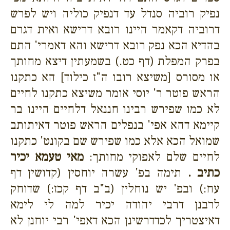
נפיק רוביה סנדל עד דנפיק כוליה ויש לפרש
דרוביה דקאמר היינו רובא דרישא ואית דגרם
בהדיא הכא נפק רובא דרישא והא דאמרי' התם
בפרק המפלת (דף כט.) בשמעתין דיצא מחותך
או מסורס [משיצא רובו ה"ז כילוד] הא כתקנו
הראש פוטר ר' יוסי אומר משיצא כתקנו לחיים
לא כמו שפירש רבינו חננאל דלחיים היינו בר
קיימא דהא אפי' בנפלים הראש פוטר דאיתותב
שמואל הכא אלא כמו שפירש שם בקונט' כתקנו
לחיים שלם לאפוקי מחותך:
מאי טעמא יכיר
כתיב .
תימה בפ' עשרה יוחסין (קדושין דף
עח:) ובפ' יש נוחלין (ב"ב דף קכז:) שדוחק
לרבנן דרבי יהודה יכיר למה לי לימא
דאיצטריך לכדדרשינן הכא דאפי' רבי יוחנן לא