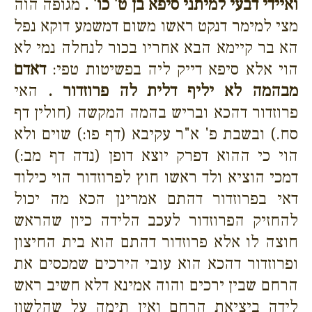
ואיידי דבעי למיתני סיפא בן ט' כו' .
מגופה הוה
מצי למימר דנקט ראשו משום דמשמע דוקא נפל
הא בר קיימא הבא אחריו בכור לנחלה נמי לא
הוי אלא סיפא דייק ליה בפשיטות טפי:
דאדם
מבהמה לא יליף דלית לה פרוזדור .
האי
פרוזדור דהכא ובריש בהמה המקשה (חולין דף
סח.) ובשבת פ' א"ר עקיבא (דף פו:) שוים ולא
הוי כי ההוא דפרק יוצא דופן (נדה דף מב:)
דמכי הוציא ולד ראשו חוץ לפרוזדור הוי כילוד
דאי בפרוזדור דהתם אמרינן הכא מה יכול
להחזיק הפרוזדור לעכב הלידה כיון שהראש
חוצה לו אלא פרוזדור דהתם הוא בית החיצון
ופרוזדור דהכא הוא עובי הירכים שמכסים את
הרחם שבין ירכים והוה אמינא דלא חשיב ראש
לידה ביציאת הרחם ואין תימה על שהלשון