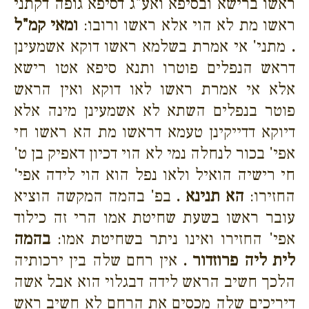
ראשו ברישא ובסיפא ואע"ג דסיפא גופה דקתני
ראשו מת לא הוי אלא ראשו ורובו:
ומאי קמ"ל
.
מתני' אי אמרת בשלמא ראשו דוקא אשמעינן
דראש הנפלים פוטרו ותנא סיפא אטו רישא
אלא אי אמרת ראשו לאו דוקא ואין הראש
פוטר בנפלים השתא לא אשמעינן מינה אלא
דיוקא דדייקינן טעמא דראשו מת הא ראשו חי
אפי' בכור לנחלה נמי לא הוי דכיון דאפיק בן ט'
חי רישיה הואיל ולאו נפל הוא הוי לידה אפי'
החזירו:
הא תנינא .
בפ' בהמה המקשה הוציא
עובר ראשו בשעת שחיטת אמו הרי זה כילוד
אפי' החזירו ואינו ניתר בשחיטת אמו:
בהמה
לית ליה פרוזדור .
אין רחם שלה בין ירכותיה
הלכך חשיב הראש לידה דבגלוי הוא אבל אשה
דיריכים שלה מכסים את הרחם לא חשיב ראש