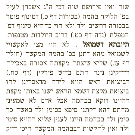
שוה ואין פירושם שוה דכי ה"ג אשכחן לעיל
בפ' הלוקח בהמה (בכורות דף כ.) דטינוף פוטר
בבכורה דחשיב ולד ולא הוי כההיא טינוף דפ'
המפלת (נדה דף כט.) דרוב היולדות מטנפות:
תיובתא דשמואל .
לא הוי מצי לאקשויי
לשמואל מהא דתנן בפ' בהמה המקשה (חולין
דף עז.) שליא שיצתה מקצתה אסורה באכילה
דדייקינן נינה התם בדיש פירקין (דף סח.)
דביציאת ראש הויא לידה מדאסרינן להו
ביציאת מקצת דשמא הראש ישנו באותו מקצת
דהיינו דוקא בבהמה אבל אדם לא שמעינן
מהתם דהא דקתני סיפא כסימן ולד באשה כך
סימן ולד בבהמה היינו לענין שליא דהויא סימן
ולד ואין להקשות דבבהמה המקשה היכי דייק