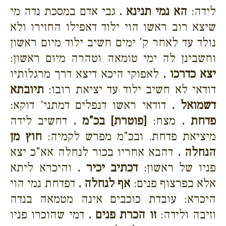
לידה:
הא נמי תנינא .
גבי אדם במסכת נדה מי
שיצא רוב ראשו הוי ילוד דאפילו החזירו ולא
נולד עד לאחר ק' ימים חשיב ילוד מיום ראשון
וחשבינן לה ימי טומאה וטהרה מיום ראשון:
יצא כדרכו .
לאפוקי היכא דיצא דרך מרגלותיו
דודאי לא חשיב ילוד עד יציאת רובו:
תיובתא
דשמואל .
דודאי ראשו דנפלים דמתני' דוקא:
פדחת .
מצח:
[פוטרת] בכ"מ .
דחשיב לידה
מיציאת פדחת. ובכ"מ מפרש לקמיה:
חוץ מן
הנחלה .
דהבא אחריו בכור לנחלה אא"כ יצא
פניו של ראשון:
דכתיב יכיר .
והיכרא ליתא
אלא בפרצוף פנים:
אף לנחלה .
דפדחת נמי הוי
היכרא: עובדת כוכבים אינה מטמאה בנדה
וזיבה ולידה:
זו הכרת פנים .
דמי שהוכרו פניו