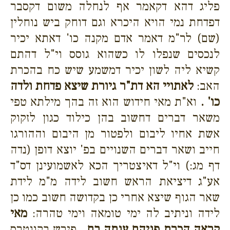
פליג דהא דקאמר אף לנחלה משום דקסבר
דפדחת נמי הויא היכרא וגם דוחק ביש נוחלין
(שם) לר"מ דאמר אדם מקנה כו' דאתא יכיר
לנכסים שנפלו לו כשהוא גוסס וי"ל דהתם
קשיא ליה לשון יכיר דמשמע שיש כח בהכרת
האב:
לאתויי הא דת"ר גיורת שיצא פדחת ולדה
כו' .
וא"ת מאי חידוש הוא זה בהך מילתא טפי
משאר דברים דחשוב בהן כילוד כגון לזקוק
אשת אחיו ליבום ולפטור מן היבום וההורגו
חייב ושאר דברים השנויים בפ' יוצא דופן (נדה
דף מג:) וי"ל דאיצטריך הכא לאשמועינן דס"ד
אע"ג דיציאת הראש חשוב לידה מ"מ לידת
שאר הגוף שיצא אחרי כן בקדושה חשוב כמו כן
לידה וניתיב לה ימי טומאה וימי טהרה:
מאי
קראה הכרת פניהם ענתה בם .
פירש בקונטרס