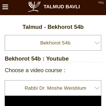
≡
בס''ד
TALMUD BAVLI
Talmud -
Bekhorot 54b
Bekhorot 54b
: Youtube
Choose a video course :