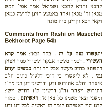
להכא וחזיא להכא ושמואל אמר אפי' חמש
מכאן וה' מכאן ואחד באמצע חזינן לרועה כמאן
דקאי הכא וקרינן ביה מונה
Comments from Rashi on Masechet
Bekhorot Page 54b
יתעשרו מזה על זה .
בקר וצאן:
אמר קרא
העשירי .
דסמך מעשר אבקר ועשירי סמך אצאן
דהשתא כתיב מעשר אכל חד וחד:
כבשים ועזים
נמי .
לא ליעשרי כי היכי דלעיל כתיב חלב
איצהר וחלב אתירוש ודגן ודרשינן דגן דגן מק"ו
דתירוש ויצהר וה"נ דרשינן ק"ו דחדש וישן:
ומשני וצאן משמע כל צאן א':
ראשיתם .
סמוך
לדגן הוי ראשיתם לומר תן ראשית לכל דגן ודגן