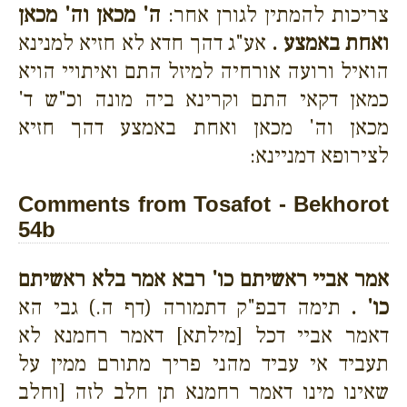
צריכות להמתין לגורן אחר:
ה' מכאן וה' מכאן
ואחת באמצע .
אע"ג דהך חדא לא חזיא למנינא
הואיל ורועה אורחיה למיזל התם ואיתויי הויא
כמאן דקאי התם וקרינא ביה מונה וכ"ש ד'
מכאן וה' מכאן ואחת באמצע דהך חזיא
לצירופא דמניינא:
Comments from Tosafot - Bekhorot
54b
אמר אביי ראשיתם כו' רבא אמר בלא ראשיתם
כו' .
תימה דבפ"ק דתמורה (דף ה.) גבי הא
דאמר אביי דכל [מילתא] דאמר רחמנא לא
תעביד אי עביד מהני פריך מתורם ממין על
שאינו מינו דאמר רחמנא תן חלב לזה [וחלב