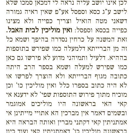
לכן אינו יושב עליה נראה לי דמכאן סמכו שלא
לישב ע"ג כסא וספסל אע"פ שאין ראיה גמורה
דשאני מטה הואיל וצריך כפייה ולא מצינו
כפייה בכסא וספסל:
ואין מוליכין לבית האבל.
זאת המשנה על כרחין נסדרה בהיפך ושמא כל
זה מן הברייתא דלמעלה כמו שפירש בתוספות
בההיא. דלעיל ותמיהני מדוע לא פירשו גם כאן
כמו שפירש למעלה ושמא בספר הרב היתה
כתובה מגוף הברייתא ולא הוצרך לפרשו או
לא היה כתוב בספרו כלל ואין מוליכין כו' וכן
מוכיח מתוך פירוש התוספות שפי' לא ידענא אי
קאי האי בראשונה היו מוליכים אמוגמר
ובשמים דאמר אין מברכין הא אתויי מייתינן אי
אמתניתין קאי דקתני מברין ואותה הבראה היא
בראשונה מוליכין כו' דאמתניתין קאי ועוד כיון