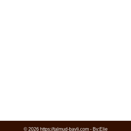
© 2026 https://talmud-bavli.com - By:
Elie