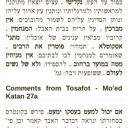
כפול על העץ:
נקליטי .
עצים יוצאין מתוקנין
למראשותיו ולמרגלותיו ונותנין עץ ארוך עליהן
ונותן הסדינין עליהם לשמור מהזבובים:
אין
מברכין .
על הריח בבית האבל:
המנחמין .
קרוביו מביאין ענינים של אוכלין:
מתני'
אסקוטלא .
תמחוי:
פוטרין את הרבים .
שאומרים למנחמין לכו לבתיכם:
אין מניחין
מטה במועד ברחוב .
להספידו:
ולא של נשים
לעולם .
ששופעות זיבה: גמ'
Comments from Tosafot - Mo'ed
Katan 27a
אם יכול למעט בעסקו ימעט.
פירש בקונטרס
בסחורתו ונראה דבדבר האבד קאמר וכן פי'