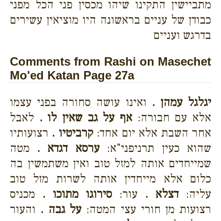
מתביישין התקינו שיהו מכסין פני הכל מפני
כבודן של עניים בראשונה היו מוציאין עשירים
בדרגש ועניים
Comments from Rashi on Masechet
Mo'ed Katan Page 27a
יגלגל עמהן .
ואינו עושה סחורה בפני עצמו
אלא עם חבורה:
אף על גב שאין לו .
לאבל
אחר השבת אלא יום אחד:
קרביטיו .
רצועותיו
שהוא כעין תרניפני"א:
ערסא דגדא .
מטה
שמייחדים אותה למזל טוב ואין משתמשין בה
כלום אלא מייחדין אותה לשרות מזל טוב
עליה:
דצלא .
עור:
סירוגו מתוכו .
מכניס
רצועות מן חורי עצי המטה:
על גבה .
והעור