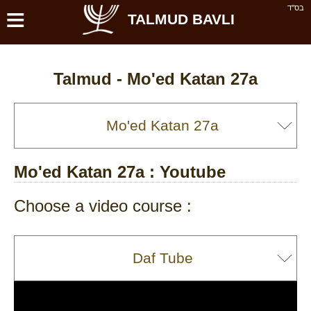
≡
בס''ד
TALMUD BAVLI
Talmud -
Mo'ed Katan 27a
Mo'ed Katan 27a
: Youtube
Choose a video course :