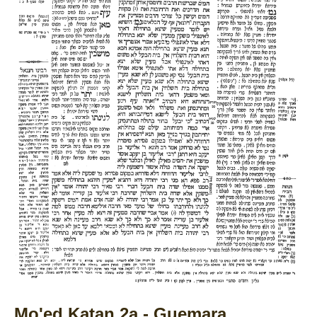
Mo'ed Katan 2a - Guemara