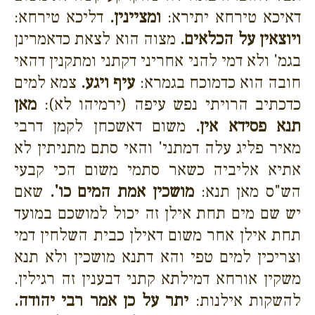
דאיכא טירחא יתירא:
ומציינין.
דליכא טירחא:
ויוצאין על הכלאים.
מצוה הוא לצאת כדאמרינן
בגמ' ולא דמי להני אחריני דקתני ומתקנין דהאי
חובה הוא כדמוכח בגמרא:
עיף ויגע.
צמא למים
כדכתיב הרויתי נפש עיפה (ירמיהו לא):
מאן
תנא פסידא אין.
משום דאשכחן לקמן דרבי
מאיר פליג עלה דמתני' והאי סתם מתניתין לא
אתיא אליביה כשאר סתמי משום הכי קבעי
הש"ס מאן תנא:
מושכין אמת המים כו'.
שאם
יש שם מים תחת אילן זה יכול למושכם במועד
תחת אילן אחר משום דאילן כבית השלחין דמי
וצריכין למים טפי והא דתנא מושכין ולא תנא
משקין אורחא דמילתא קתני דבענין זה רגילין.
להשקות אילנות:
יתר על כן אמר רבי יהודה.