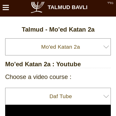
≡
בס''ד
TALMUD BAVLI
Talmud -
Mo'ed Katan 2a
Mo'ed Katan 2a
: Youtube
Choose a video course :