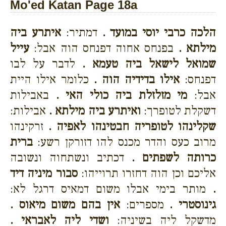
Mo'ed Katan Page 18a
הלכה כרבי יוסי במועד .
דמתיר:
איתרע ביה
מילתא .
בפנחס אחוה דפנחס הוה אבל:
עייל
שמואל לישאל ביה טעמא .
לדבר על לבו
דפנחס:
אילו בדידיה הוה .
כלומר אילו היית
אבל:
מי מזלזלת ביה כולי האי .
באבילות
דשקלת לטופרך:
ואיתרע ביה מילתא .
אבילות:
שקלינהו לטופריה חבטינהו לאפיה .
זרקינהו
מרוב כעס והדר מכנס להו דזורקן רשע:
ברית
כרותה לשפתים .
דכתיב ונשתחוה ונשובה
אליכם וכן הוה דחזרו תרוייהו:
סבור מיניה דיד
.
מותר בימי אבלו משום דמאיס דרגל לא:
גינוסטרי .
מספרים:
אין בהם משום מיאוס .
מדשקל ליה בשיניה:
ושדי ליה לאבראי .