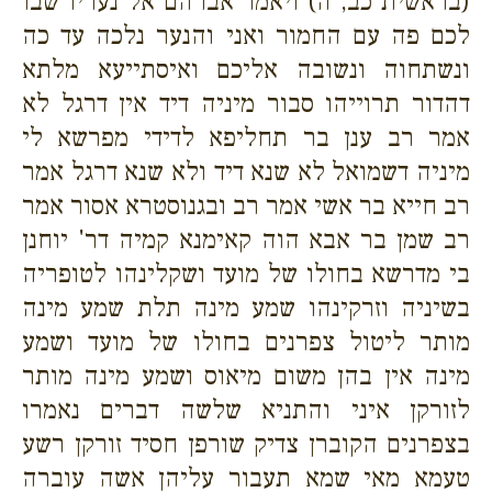
(בראשית כב, ה) ויאמר אברהם אל נעריו שבו
לכם פה עם החמור ואני והנער נלכה עד כה
ונשתחוה ונשובה אליכם ואיסתייעא מלתא
דהדור תרוייהו סבור מיניה דיד אין דרגל לא
אמר רב ענן בר תחליפא לדידי מפרשא לי
מיניה דשמואל לא שנא דיד ולא שנא דרגל אמר
רב חייא בר אשי אמר רב ובגנוסטרא אסור אמר
רב שמן בר אבא הוה קאימנא קמיה דר' יוחנן
בי מדרשא בחולו של מועד ושקלינהו לטופריה
בשיניה וזרקינהו שמע מינה תלת שמע מינה
מותר ליטול צפרנים בחולו של מועד ושמע
מינה אין בהן משום מיאוס ושמע מינה מותר
לזורקן איני והתניא שלשה דברים נאמרו
בצפרנים הקוברן צדיק שורפן חסיד זורקן רשע
טעמא מאי שמא תעבור עליהן אשה עוברה