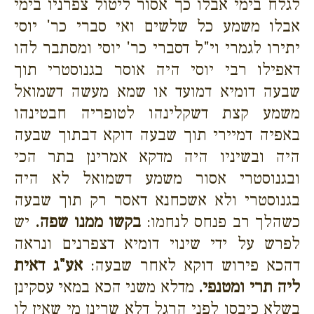
לגלח בימי אבלו כך אסור ליטול צפרניו בימי
אבלו משמע כל שלשים ואי סברי כר' יוסי
יתירו לגמרי וי"ל דסברי כר' יוסי ומסתבר להו
דאפילו רבי יוסי היה אוסר בגנוסטרי תוך
שבעה דומיא דמועד או שמא מעשה דשמואל
משמע קצת דשקלינהו לטופריה חבטינהו
באפיה דמיירי תוך שבעה דוקא דבתוך שבעה
היה ובשיניו היה מדקא אמרינן בתר הכי
ובגנוסטרי אסור משמע דשמואל לא היה
בגנוסטרי ולא אשכחנא דאסר רק תוך שבעה
כשהלך רב פנחס לנחמו:
בקשו ממנו שפה.
יש
לפרש על ידי שינוי דומיא דצפרנים ונראה
דהכא פירוש דוקא לאחר שבעה:
אע"ג דאית
ליה תרי ומטנפי.
מדלא משני הכא במאי עסקינן
בשלא כיבסו לפני הרגל דלא שרינן מי שאין לו