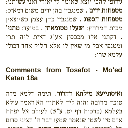
גידופי להכי יוצא שאומר לי יאורי ואני עשיתני:
מטפחות ידים .
שמנגבין בהן ידים משום דמאיס:
מטפחות הספוג .
שמנגבין בהן עצמן כשיוצאין
מבית המרחץ:
ושעלו מטומאתן .
במועד:
מתני'
.
דקתני אלו מכבסין אע"ג דאית ליה תרי
ומטנפי אבל מי שאין לו אלא חלוק אחד דכולי
עלמא שרי:
Comments from Tosafot - Mo'ed
Katan 18a
ואיסתייעא מילתא דהדור.
תימה דלמא מדה
טובה מרובה והוה ליה לאתויי הא דאמר עולא
בעלמא (ברכות דף יט. ע"ש) לעולם אל יפתח
אדם פיו לשטן שנאמר שמעו דבר ה' קציני סדום