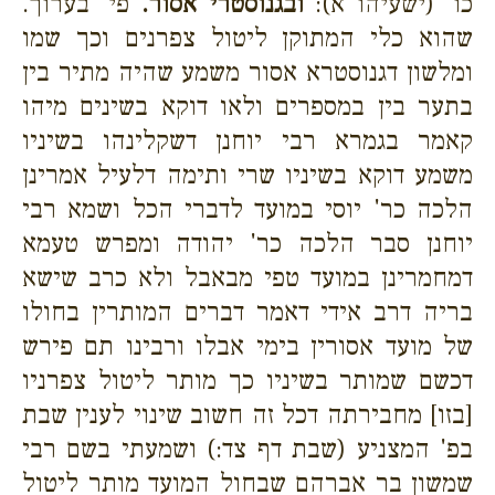
כו' (ישעיהו א):
ובגנוסטרי אסור.
פי' בערוך.
שהוא כלי המתוקן ליטול צפרנים וכך שמו
ומלשון דגנוסטרא אסור משמע שהיה מתיר בין
בתער בין במספרים ולאו דוקא בשינים מיהו
קאמר בגמרא רבי יוחנן דשקלינהו בשיניו
משמע דוקא בשיניו שרי ותימה דלעיל אמרינן
הלכה כר' יוסי במועד לדברי הכל ושמא רבי
יוחנן סבר הלכה כר' יהודה ומפרש טעמא
דמחמרינן במועד טפי מבאבל ולא כרב שישא
בריה דרב אידי דאמר דברים המותרין בחולו
של מועד אסורין בימי אבלו ורבינו תם פירש
דכשם שמותר בשיניו כך מותר ליטול צפרניו
[בזו] מחבירתה דכל זה חשוב שינוי לענין שבת
בפ' המצניע (שבת דף צד:) ושמעתי בשם רבי
שמשון בר אברהם שבחול המועד מותר ליטול