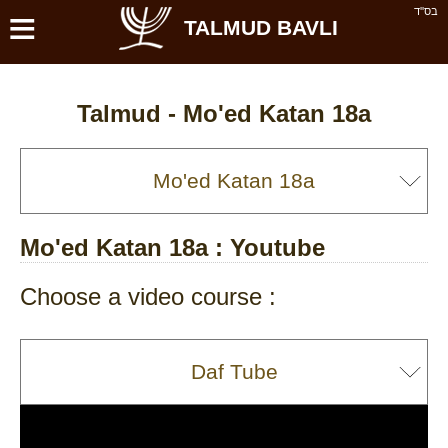
≡
בס''ד
TALMUD BAVLI
Talmud -
Mo'ed Katan 18a
Mo'ed Katan 18a
: Youtube
Choose a video course :