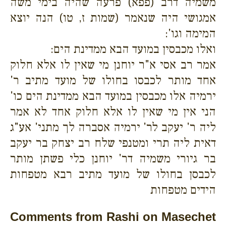
משמיה דרב (פפא) פרעה שהיה בימי משה
אמגושי היה שנאמר (שמות ז, טו) הנה יוצא
המימה וגו':
ואלו מכבסין במועד הבא ממדינת הים:
אמר רב אסי א"ר יוחנן מי שאין לו אלא חלוק
אחד מותר לכבסו בחולו של מועד מתיב ר'
ירמיה אלו מכבסין במועד הבא ממדינת הים כו'
הני אין מי שאין לו אלא חלוק אחד לא אמר
ליה ר' יעקב לר' ירמיה אסברה לך מתני' אע"ג
דאית ליה תרי ומטנפי שלח רב יצחק בר יעקב
בר גיורי משמיה דר' יוחנן כלי פשתן מותר
לכבסן בחולו של מועד מתיב רבא מטפחות
הידים מטפחות
Comments from Rashi on Masechet