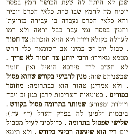
שכן לא היתה לה שעת הכושר חמץ בפסח
יוכיח מה לחמץ שבו כרת כלאי הכרם יוכיח
והא כלאי הכרם נעבדה בו עבירה בזריעת'
וחמץ בפסח נמי עבר בבל יראה ולא דמו
לערלה בקולא דידה וקא הויא הוכחה:
צד חמור
.
טבול יום יש במינו אב הטומאה כלי חרש
מטמא מאוירו:
ורבי יוחנן צד חמור לא פריך .
לא חשיב ליה פירכא הואיל ואין חומר
שבשניהם שוה:
מנין לרביעי בקודש שהוא פסול
.
ולא אמרינן טהור הוא כבתרומה:
מחוסר
כפורים .
בטומאות הצריכות קרבן כגון זב וזבה
ויולדת ומצורע:
שמותר בתרומה פסול בקודש .
ביבמות ילפינן לה בפרק הערל (דף עד:):
שלישי שפסול בתרומה .
כדילפינן לעיל מטבול
יום:
דין הוא שיעשה רביעי בקודש .
ולא תימא