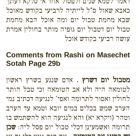
דאמר לטמא שנים ולפסול אחד אי סלקא דעתך
כאבא שאול ס"ל לייתיה לרביעי בקודש מאוכל
שבא מחמת טבול יום ומה אוכל הבא מחמת
טבול יום דטבול יום גופיה מותר בחולין אמרת
עושה רביעי בקודש אוכל
Comments from Rashi on Masechet
Sotah Page 29b
מטבול יום דשרץ .
אדם שנגע בשרץ ראשון
לטומאה היה ולא אב הטומאה וכי טבל הותר
לחולין ואסור לתרומה ואפי' לנגיעה דכתיב נמי
הערב שמש בכלים במים יובא וטמא עד הערב
וטהר (ויקרא יא) והא לנגיעה הוא להשתמש בו
תרומה ואשמעינן דכלי טבול יום פסל ליה:
שכן