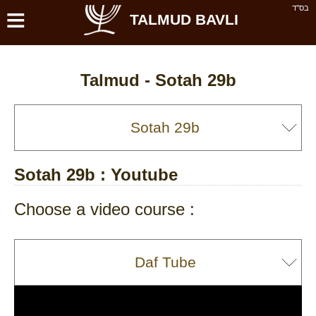
≡
בס''ד
TALMUD BAVLI
Talmud -
Sotah 29b
Sotah 29b
: Youtube
Choose a video course :