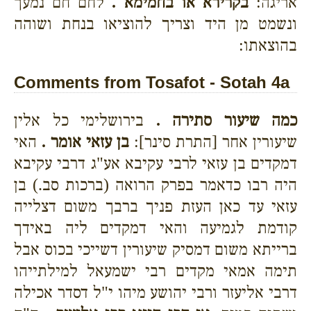
אריגה:
בקרירא או בחמימא .
לחם חם נמעך
ונשמט מן היד וצריך להוציאו בנחת ושוהה
בהוצאתו:
Comments from Tosafot - Sotah 4a
כמה שיעור סתירה .
בירושלימי כל אלין
שיעורין אחר [התרת סינר]:
בן עזאי אומר .
האי
דמקדים בן עזאי לרבי עקיבא אע"ג דרבי עקיבא
היה רבו כדאמר בפרק הרואה (ברכות סב.) בן
עזאי עד כאן העזת פניך ברבך משום דצלייה
קודמת לגמיעה והאי דמקדים ליה באידך
ברייתא משום דמסיק שיעורין דשייכי בכוס אבל
תימה אמאי מקדים רבי ישמעאל למילתייהו
דרבי אליעזר ורבי יהושע מיהו י"ל דסדר אכילה