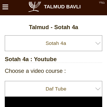
≡
בס''ד
TALMUD BAVLI
Talmud -
Sotah 4a
Sotah 4a
: Youtube
Choose a video course :