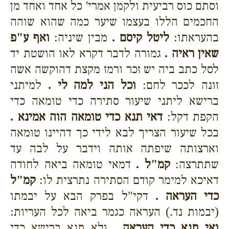
וסתם כוס רביעית ולקמן אמרי' כל אחד ואחד מן
החכמים הללו בעצמו שיער כמה שהוא שוהה
בהעראתו:
ליטל קיסם .
מבין שיניה:
ואף ע"פ
שאין ראיה .
גמורה לדבר דקרא לאו הושטת יד
לסל כתב ביה יש זכר ורמז מקצת דהוקשה אשה
זונה לככר לחם:
וכל הני למה לי .
למיתני
ברישא ליתני שיעור סתירה כדי טומאה כדי
הקפת דקל:
דאי תנא כדי טומאה הוה אמינא .
בכל שיעור הצריך לבא לידי כך דהיינו טומאה
וארצותה שיפתה אותה וידבר על לבה עד
שתתרצה:
קמ"ל .
דמאי טומאה ביאה לחודה
דאיכא למימר קודם הסתירה נתרצית לו:
קמ"ל
כדי העראה .
דקי"ל בפרק הבא על יבמתו
(יבמות נד.) העראה כגמר ביאה לכל העריות:
ואי תנא כדי העראה .
ולא תנא ברישא כדי