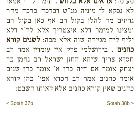
מעומד:
או אינו אלא בלחש .
תימה לר"י אמאי
לא נפקא לן מיניה מג"ש דברכה ברכה מהר
גריזים מה להלן בקול רם אף כאן בקול רם
ומצינו למימר דלא איצטריך אלא לר"י דלא
יליף ליה מגזירה שוה אלא מכה:
לשנים קורא
כהנים .
בירושלמי פרק אין עומדין אמר רב
חסדא צריך שיהא החזן ישראל רב נחמן בר
יצחק אומר אם היה כהן א' אומר כהן שנים
אומר כהנים אמר רב חסדא אפי' כהן קורא
כהנים שאין קורא כהנים אלא לאותו השבט:
< Sotah 37b
Sotah 38b >