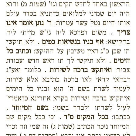
הראשון באחד לחדש תקים וגו' (שמות מ) והוא
היה יום שמיני למלואים כדתניא בסדר עולם
אותו היום נטל עשר עטרות:
ר' נתן אומר אינו
צריך .
משום דפרכא ליה גז"ש מייתי ליה
בהקישא:
אף בניו בנשיאות כפים .
ולא תיקשי
תו שכן כ"ג דאין משיבין על ההיקש:
וכתיב כל
הימים .
ולא תיקשי לך תו ראש חדש ועבודת
צבור:
ואיתקש ברכה לשירות .
כלומר ואע"ג
דבהאי קראי לאו ברכה כתיבא אלא שירות
לעמוד לשרת בשם ה' הוא ובניו כל הימים
איתקוש ברכה ושירות בקרא אחרינא כדאמרי'
לעיל לשרתו ולברך בשמו:
בשם המיוחד .
ככתבו:
בכל המקום ס"ד .
וכי בכל מקום שם
המיוחד נזכר הכתיב (שמות ג) זה שמי וזה זכרי
לא כשאני נכתב אני נקרא (פסחים דף נ.) ועוד