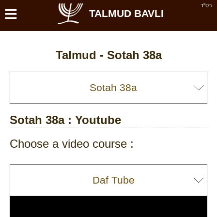
≡
בס''ד
TALMUD BAVLI
Talmud -
Sotah 38a
Sotah 38a
: Youtube
Choose a video course :