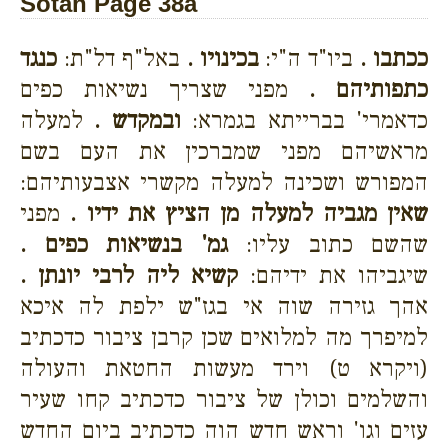
Sotah Page 38a
ככתבו .
ביו"ד ה"י:
בכינויו .
באל"ף דל"ת:
כנגד
כתפותיהם .
מפני שצריך נשיאות כפים
כדאמרי' בברייתא בגמרא:
ובמקדש .
למעלה
מראשיהם מפני שמברכין את העם בשם
המפורש ושכינה למעלה מקשרי אצבעותיהם:
שאין מגביה למעלה מן הציץ את ידיו .
מפני
שהשם כתוב עליו:
גמ' בנשיאות כפים .
שיגביהו את ידיהם:
קשיא ליה לרבי יונתן .
אהך גזירה שוה אי בגז"ש ילפת לה איכא
למיפרך מה למלואים שכן קרבן ציבור כדכתיב
(ויקרא ט) וירד מעשות החטאת והעולה
והשלמים וכולן של ציבור כדכתיב קחו שעיר
עזים וגו' וראש חדש הוה כדכתיב ביום החדש