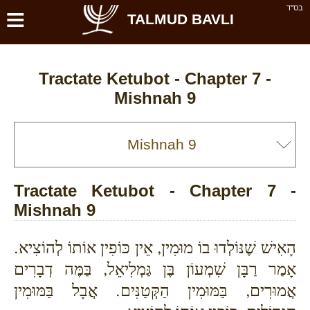
≡
בס''ד
TALMUD BAVLI
Tractate Ketubot - Chapter 7 -
Mishnah 9
Tractate Ketubot - Chapter 7 -
Mishnah 9
הָאִישׁ שֶׁנּוֹלְדוּ בוֹ מוּמִין, אֵין כּוֹפִין אוֹתוֹ לְהוֹצִיא.
אָמַר רַבָּן שִׁמְעוֹן בֶּן גַּמְלִיאֵל, בַּמֶּה דְבָרִים
אֲמוּרִים, בַּמּוּמִין הַקְּטַנִּים. אֲבָל בַּמּוּמִין