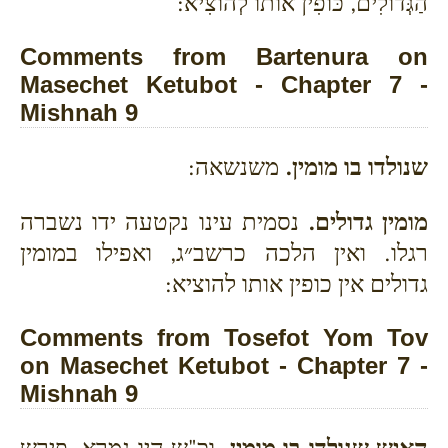
הַגְּדוֹלִים, כּוֹפִין אוֹתוֹ לְהוֹצִיא:
Comments from Bartenura on
Masechet Ketubot - Chapter 7 -
Mishnah 9
שנולדו בו מומין.
משנשאה:
מומין גדולים.
נסמית עינו נקטעה ידו נשברה
רגלו. ואין הלכה כרשב״ג, ואפילו במומין
גדולים אין כופין אותו להוציא:
Comments from Tosefot Yom Tov
on Masechet Ketubot - Chapter 7 -
Mishnah 9