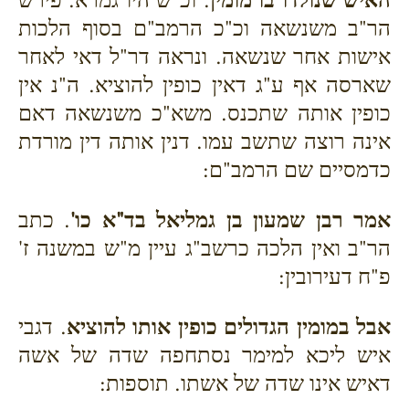
האיש שנולדו בו מומין
. וכ"ש היו גמרא. פירש
הר"ב משנשאה וכ"כ הרמב"ם בסוף הלכות
אישות אחר שנשאה. ונראה דר"ל דאי לאחר
שארסה אף ע"ג דאין כופין להוציא. ה"נ אין
כופין אותה שתכנס. משא"כ משנשאה דאם
אינה רוצה שתשב עמו. דנין אותה דין מורדת
כדמסיים שם הרמב"ם:
אמר רבן שמעון בן גמליאל בד"א כו'
. כתב
הר"ב ואין הלכה כרשב"ג עיין מ"ש במשנה ז'
פ"ח דעירובין:
אבל במומין הגדולים כופין אותו להוציא
. דגבי
איש ליכא למימר נסתחפה שדה של אשה
דאיש אינו שדה של אשתו. תוספות: