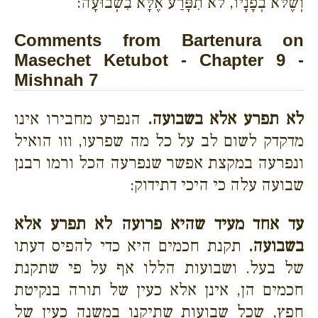
וְשֶׁלֹּא בְפָנָיו, לֹא תִפָּרַע אֶלָּא בִשְׁבוּעָה:
Comments from Bartenura on
Masechet Ketubot - Chapter 9 -
Mishnah 7
לא תפרע אלא בשבועה.
הנפרע מחבירו אינו
מדקדק לשום לב על כל מה שפרעו, וזו הואיל
ונפרעה במקצת אפשר שנפרעה הכל ורמו רבנן
שבועה עלה כי היכי דתידוק:
עד אחד מעיד שהיא פרועה לא תפרע אלא
בשבועה.
תקנת חכמים היא כדי להפיס דעתו
של בעל. ושבועות הללו אף על פי שתקנת
חכמים הן, אינן אלא כעין של תורה בנקיטת
חפץ, שכל שבועות שתיקנו במשנה כעין של