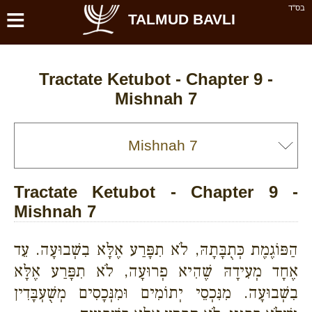
≡
בס''ד
TALMUD BAVLI
Tractate Ketubot - Chapter 9 -
Mishnah 7
Tractate Ketubot - Chapter 9 -
Mishnah 7
הַפּוֹגֶמֶת כְּתֻבָּתָהּ, לֹא תִפָּרַע אֶלָּא בִשְׁבוּעָה. עֵד
אֶחָד מְעִידָהּ שֶׁהִיא פְרוּעָה, לֹא תִפָּרַע אֶלָּא
בִשְׁבוּעָה. מִנִּכְסֵי יְתוֹמִים וּמִנְּכָסִים מְשֻׁעְבָּדִין