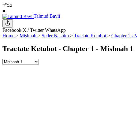
בס''ד
≡
Talmud Bavli
Facebook
X / Twitter
WhatsApp
Home
>
Mishnah
>
Seder Nashim
>
Tractate Ketubot
>
Chapter 1 - 
Tractate Ketubot - Chapter 1 - Mishnah 1