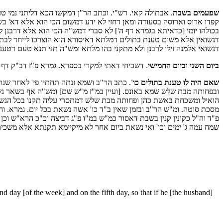
שפעמים בשבת
. אבתולה קאי. רש"י. וכתב הר"ן דמקשו הכא דליתני נמי 
קפדו ארוס וארוסה בסעודה ומאן דחזי לא ידע דמשום הכי הוא אלא דא' בשבת ו
בכולהו יומי [כדאיתא בגמרא דף ה'] לא סברי דמש"ה הכי הוא אלא דרבנן ל
דנשואין אלא משום טענת בתולים דמלתא דאיסורא הוא הוצרכו לייחד לבתולה
דנשואי אלמנה זילו לרבנן ולא מתקני בהו מלתא ומש"ה תני תנא טעם דטענת
ביום השני וביום החמישי
. דשכיחי דאתי למקרי בספרא. גמרא פ"ז דב"ק דף 
שאם היה לו טענת בתולים כו'
. כתב הר"ב ושמא זנתה תחתיו פי' לאחר שנ
ובפחותה מבת שלש שמא באונס. [ועיין במ"ז מ"ש שם] ומש"ה אף בשאר נשי
הואיל ומשכחת באשת כהן ופחותה מבת שלש דמתסרי עליה תקנו בכל הנשים נ
מסכת סוטה. ומ"ש הר"ב ובזמן שאין ב"ד כו' אשה נשאת בכל יום. גמרא. וה
פ"ד וה"ל כקונין קנין בשבת דאסור כמ"ש במ"ו פ"ג דביצה וכ"כ הרא"ש וכ
שמח עמה ג' ימים וכו' ואי נשאת ביום אחר לא מיקיימא תקנתא אלא משכים
nd day [of the week] and on the fifth day, so that if he [the husband]