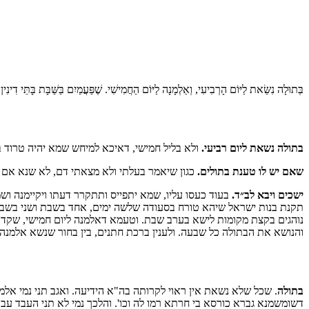
בְּתוּלָה נִשֵּׂאת לַיּוֹם הָרְבִיעִי, וְאַלְמָנָה לַיּוֹם הַחֲמִישִׁי. שֶׁפַּעֲמַיִם בַּשַּׁבָּת בָּתֵּי דִינִי
בתולה נשאת ליום רביעי.
ולא בליל חמישי, דאיכא למיחש שמא יהיה טרוד בנ
שאם יש לו טענת בתולים.
כגון שיאמר בעלתי ולא מצאתי דם, לא שנא אם ה
ישכים ויבא לב״ד.
בעוד כעסו עליו, שמא יתפייס ותתקרר דעתו ויקיימנה ושמ
תקנת בנות ישראל שיהא טורח בסעודה שלשה ימים, אחד בשבת ושני בשבת וש
נוהגים בקצת מקומות לישא בערב שבת. וטעמא דאלמנה ליום חמישי, שקד
והנושא את הבתולה כל שבעה. ולענין ברכת חתנים, בין בחור שנשא אלמנה
בתולה
. שכל שלא נשאת אין ראוי לקרותה בה"א הידיעה. ואגב תני נמי אל
דשומשמנא גברא כורסא בי חרתא רמו לה וכו'. והלכך נמי לא תני העבד עבר