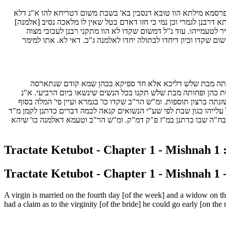
מפרסמא מילתא הוו טובא דנסבין בא' בשבת משום דטריחא להו א"נ דלא
א דרבנן לגמרי וכן נמי כי חזו דאדם בטל שאין לו מלאכה נסיב [אלמנה]
 לטעמייהו. עוד נ"ל דמשום שקדו לא הוו מתקני רבנן לעכובי מצוה
ם שקדו וכיון דיחדו לבתולה יחדו לאלמנה ג"כ. דאי לא. אתו למימר
 פחותה מבת שלש דליכא אלא חד ספיקא בכהן שמא קודם שנתארסה
 כהן ופחותה מבת שלש תקנו בכל הנשים שינשאו ביום הרביעי. א"נ
ה ברצון תוספות. ומ"ש הר"ב שקדו כו' בגמרא ועיין פי' המלה בסוף
 עלייהו כגון שבת לפי שע"י הנשואים קנאה לכמה דברים כדתנן לקמן מ"ד
 בח"ה שבו כדתנן במ"ז פ"ק דמ"ק. ומ"ש הר"ב וטעמא דאלמנה כו' שיהא
Tractate Ketubot - Chapter 1 - Mishnah 1 :
Tractate Ketubot - Chapter 1 - Mishnah 1 -
A virgin is married on the fourth day [of the week] and a widow on the 
had a claim as to the virginity [of the bride] he could go early [on the