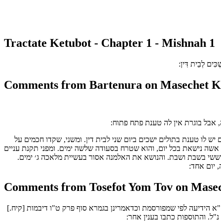
Tractate Ketubot - Chapter 1 - Mishnah 1
ְׁכִּים לְבֵית דִּין:
Comments from Bartenura on Masechet Ke
 אבל בוגרת אין לה טענת פתח פתוח:
ש לו טענת בתולים ישכים ביום שני לבית דין. ומשני, שקדו חכמים על
 אשה נישאת בכל יום, והוא שטרח בסעודה שלשה ימים. ומפני תקנת עניים
ששי בשבת ושבת. והנושא את האלמנה אסור בעשיית מלאכה ג׳ ימים.
 יום אחד:
Comments from Tosefot Yom Tov on Masech
 הידיעה לפי שמפורסמת וכדאמרינן בגמרא סוף פרק ט"ו דיבמות [קיח.]
"ל. והתוספות כתבו בענין אחר: