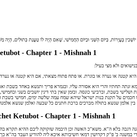
ן יוֹשְׁבִין בָּעֲיָרוֹת, בַּיּוֹם הַשֵּׁנִי וּבַיּוֹם הַחֲמִישִׁי, שֶׁאִם הָיָה לוֹ טַעֲנַת בְּתוּלִים, הָיָה מַש
tubot - Chapter 1 - Mishnah 1
ישואים ולא מצי בעיל:
יא קטנה או נערה או בוגרת. או פתח פתוח מצאתי, אם היא קטנה או נערה,
א זנתה תחתיו והרי היא אסורה עליו. ובגמרא פריך ותנשא באחד בשבת ואם י
לישי בשבת, וברביעי כונסה. ובזמן שאין בתי דינין יושבים בשני ובחמישי,
ו חכמים על תקנת בנות ישראל שיהא שמח עמה שלשה ימים, חמישי בשבת ו
 בין אלמן שנשא בתולה מברכים ברכת חתנים כל שבעה ואלמן שנשא אלמנה,
et Ketubot - Chapter 1 - Mishnah 1
מנה דגבה בלא ה"א. משא"כ האשה וכן היבמה שזקוקה ליבם ההיא תקרא בה"א
י במשנה ב' פ"ק דקדושין דמאי חשיבותא איכא ליה להודיע העבד בה"א כך נ