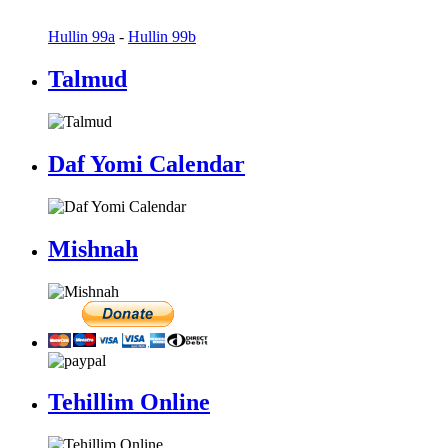
Hullin 99a
-
Hullin 99b
Talmud
Daf Yomi Calendar
Mishnah
Tehillim Online