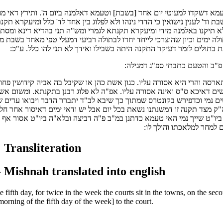
טעמא דשקדו למעוטי יום אחד [בשבת] וטעמא דאלמנה ביום ה'. ותירץ דאי 
ד' לענין נישואין כי הדדי נינהו ולא לפלוג בין אחד לד' כלל ומיעקרא תקנת
א תיקנו באלמנה מידי ומיעקרא תקנתא לגמרי ומש"ה תני בהדיא דינא ומסתיר
 ימים וכיון שהוצרכי לייחד יחדו לבתולה רביעי דמעלי טפי מאחד בשבת משו
 בתולים לומר דעיקר התקנה היתה בשבילו ואידך לא תני להו כלל. ע"כ:
פ"ב והטעם כתבתי ספ"ג דמגילה:
תארסה והרי היא אסורה עליו. כגון אשת כהן או שקיבל בה אביה קידושין
ם דאיכא ס"ס ואינה אסורה עליו. אפ"ה לא פלוג רבנן בתקנתא. ומשום אשת
מי וכדפירש בקונטרס שמתוך כך שיבא לב"ד יתברר הדבר ויבואו עדים שזנת
"ק מצד תקנה זו דמשנתנו נשאת בכל יום אבל יש ודאי ימים דאיסור אחר חל
ן ביו"ט שייך נמי האי טעמא כדתנן במ"ב פ"ה דביצה ובלא"ה ביו"ט אסור אף
 למחר למלאכתו והולך לו:
 Transliteration
 Mishnah translated into english
fifth day, for twice in the week the courts sit in the towns, on the seco
 morning of the fifth day of the week] to the court.