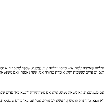
הָאִשָּׁה שֶׁאָמְרָה אֵשֶׁת אִישׁ הָיִיתִי וּגְרוּשָׁה אָנִי, נֶאֱמֶנֶת, שֶׁהַפֶּה שֶׁאָסַר הוּא הַפֶּ
וְאִם יֵשׁ עֵדִים שֶׁנִּשְׁבֵּית וְהִיא אוֹמֶרֶת טְהוֹרָה אָנִי, אֵינָהּ נֶאֱמֶנֶת. וְאִם מִשֶּׁנִּשֵּׂ
אם משנישאת.
לא נישאת ממש, אלא אם משהתירוה לינשא באו עדים שנש
לא תצא.
מהיתרה הראשון, ותנשא לכתחלה. אבל אם באו עדים שנטמאת, אפ