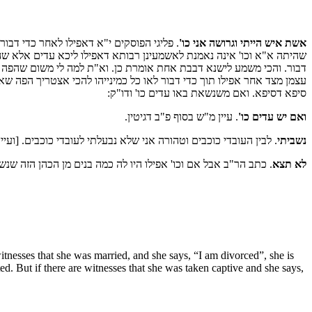
אשת איש הייתי וגרושה אני כו'
. פליגי הפוסקים י"א דאפילו לאחר כדי דב
שהיתה א"א וכו' אינה נאמנת לאשמעינן רבותא דאפילו ליכא עדים אלא שה
דבור. והכי משמע לישנא דבבת אחת אומרת כן. וא"ת למה לי משום שהפה שאסר
עצמן מצד אחר אפילו תוך כדי דבור לאו כל כמינייהו להכי אצטריך הפה שא
סיפא דסיפא. ואם משנשאת באו עדים כו' ודו"ק:
ואם יש עדים כו'
. עיין מ"ש בסוף פ"ב דגיטין.
נשביתי
. לבין העובדי כוכבים וטהורה אני שלא נבעלתי לעובדי כוכבים. [ועי
לא תצא
. כתב הר"ב אבל אם וכו' אפילו היו לה כמה בנים מן הכהן הזה שנש
itnesses that she was married, and she says, “I am divorced”, she is
ted. But if there are witnesses that she was taken captive and she says,