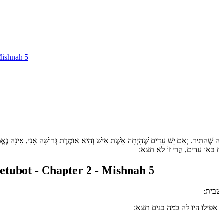
Mishnah 5
ה שֶׁהִתִּיר. וְאִם יֵשׁ עֵדִים שֶׁהָיְתָה אֵשֶׁת אִישׁ וְהִיא אוֹמֶרֶת גְּרוּשָׁה אָנִי, אֵינָהּ נֶאֱמֶ
את בָּאוּ עֵדִים, הֲרֵי זוֹ לֹא תֵצֵא:
tubot - Chapter 2 - Mishnah 5
בית:
ילו היו לה כמה בנים תצא: