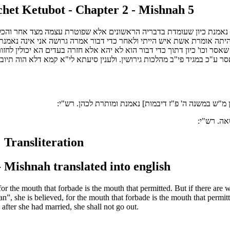
et Ketubot - Chapter 2 - Mishnah 5
ור נאמנת כיון שעומדת בדבריה הראשונים אלא שפוטרת עצמה מצד אחר והכ
יתה אומרת אשת איש הייתי ולאחר כדי דבור אמרה גרושה אני אינה נאמנת 
 וכו' כיון דתוך כדי דבור הוא לא יהא אלא חזרה בעדים הא יכולין לחזור 
סר ע"כ במגיד פי"ב מהלכות גירושין. ולענין סיעתא לי"א קמא דלא הוה תי
ין מ"ש במשנה ה' פ"ז דיבמות] נאמנת ומותרת לכהן. רש"י:
אה. רש"י:
 Transliteration
 Mishnah translated into english
or the mouth that forbade is the mouth that permitted. But if there are w
an”, she is believed, for the mouth that forbade is the mouth that permit
after she had married, she shall not go out.