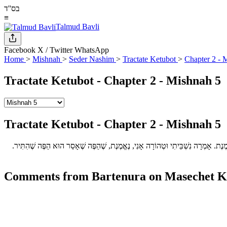
בס''ד
≡
Talmud Bavli
Facebook
X / Twitter
WhatsApp
Home
>
Mishnah
>
Seder Nashim
>
Tractate Ketubot
>
Chapter 2 - 
Tractate Ketubot - Chapter 2 - Mishnah 5
Tractate Ketubot - Chapter 2 - Mishnah 5
נֶת. אָמְרָה נִשְׁבֵּיתִי וּטְהוֹרָה אָנִי, נֶאֱמֶנֶת, שֶׁהַפֶּה שֶׁאָסַר הוּא הַפֶּה שֶׁהִתִּיר.
Comments from Bartenura on Masechet Ke