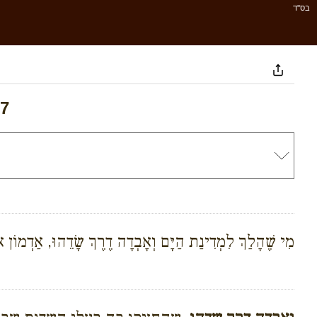
בס''ד
 7
מִי שֶׁהָלַךְ לִמְדִינַת הַיָּם וְאָבְדָה דֶרֶךְ שָׂדֵהוּ, אַדְמוֹן 