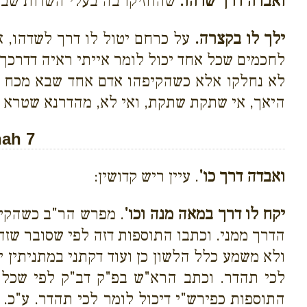
ואבדה דרך שדהו.
שהחזיקו בה בעלי השדות שבמ
ילך לו בקצרה.
על כרחם יטול לו דרך לשדהו, אב
לחכמים שכל אחד יכול לומר אייתי ראיה דדרכך 
לא נחלקו אלא כשהקיפהו אדם אחד שבא מכח אר
היאך, אי שתקת שתקת, ואי לא, מהדרנא שטרא ל
nah 7
ואבדה דרך כו'
. עיין ריש קדושין:
יקח לו דרך במאה מנה וכו'
. מפרש הר"ב כשהקיפ
הדרך ממני. וכתבו התוספות דזה לפי שסובר שז
ולא משמע כלל הלשון כן ועוד דקתני במתניתין 
לכי תהדר. וכתב הרא"ש בפ"ק דב"ק לפי שכל ד
התוספות כפירש"י דיכול לומר לכי תהדר. ע"כ.