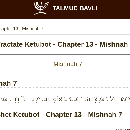
TALMUD BAVLI
apter 13 - Mishnah 7
ractate Ketubot - Chapter 13 - Mishnah
hnah 7
אוֹמֵר, יֵלֵךְ בַּקְּצָרָה. וַחֲכָמִים אוֹמְרִים, יִקְנֶה לוֹ דֶרֶךְ בְּמ
et Ketubot - Chapter 13 - Mishnah 7