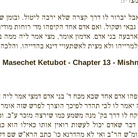
צריו:
ל יברור לו דרך קצרה שלא ירבה ליטול. ובזמן שד׳
גבאי ושקול. ואם אדם אחד הקיפהו מד׳ רוחות מודי
בעה בני אדם. אדמון אומר, מצי אמר ליה ממה נפ
מרייהו ולא מצית לאשתעויי דינא בהדייהו. והלכה 
Masechet Ketubot - Chapter 13 - Mish
הו אדם אחד שבא מכח ד' בני אדם דמצי אמר ליה א
ה יאמר לו לכי תהדר לפיכך הוצרך לפרש שזה אומר 
יקח לו דרך בק' מנה משמע כמו שירצה מוכר ע"כ. וכ
בר שאדם יכול לעשות רואין אותו כאילו הוא כב
 ומ"ש הר"ב ואי לא מהדרנא כו' כתב הרא"ש שם ד