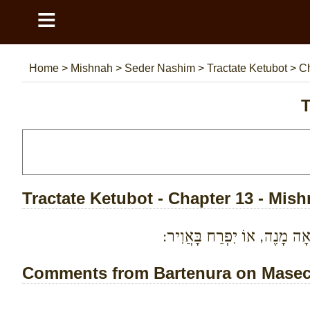
≡
Home
>
Mishnah
>
Seder Nashim
>
Tractate Ketubot
>
Ch
T
Tractate Ketubot - Chapter 13 - Mis
ֵאָה מָנֶה, אוֹ יִפְרַח בָּאֲוִיר:
Comments from Bartenura on Masech