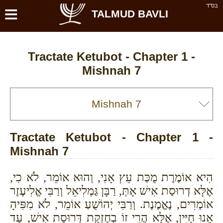
≡
בס''ד
TALMUD BAVLI
Tractate Ketubot - Chapter 1 -
Mishnah 7
Tractate Ketubot - Chapter 1 -
Mishnah 7
הִיא אוֹמֶרֶת מֻכַּת עֵץ אָנִי, וְהוּא אוֹמֵר, לֹא כִי,
אֶלָּא דְרוּסַת אִישׁ אָתְּ, רַבָּן גַּמְלִיאֵל וְרַבִּי אֱלִיעֶזֶר
אוֹמְרִים, נֶאֱמֶנֶת. וְרַבִּי יְהוֹשֻׁעַ אוֹמֵר, לֹא מִפִּיהָ
אָנוּ חַיִּין, אֶלָּא הֲרֵי זוֹ בְחֶזְקַת דְּרוּסַת אִישׁ, עַד