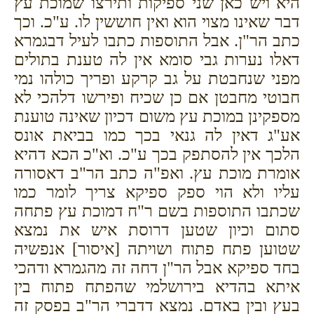
היא ויש כאן שני ספיקות ותירצו שמוכת עץ
דבר שאינו מצוי הוא ואין חוששין לו. ע"כ. וכך
כתב הר"ן. אבל התוספות כתבו לעיל דבגמרא
דאלו נערות גבי סומא אין לה טענת בתולים
מפני שנחבטת על גב קרקע ופריך כולהו נמי
חבוטי מחבטן אם כן שכיח ופירשו דלהכי לא
מספקינן במוכת עץ משום דכיון שאינה טוענת
אע"ג דאין לה גנאי בכך כמו בביאת אונס
הלכך אין להסתפק בכך ע"כ. וא"כ הכא דהיא
אומרת מוכת עץ. ואפ"ה כתב הר"ב דאסורה
עליו ולא הוי ספק ספיקא
צריך לומר כמו
שכתבו התוספות בשם ר"ח דמוכת עץ פתחה
סתום וכיון שטען דרוסת איש את נמצא
שטוען פתח פתוח ושויתה [איסור] אנפשיה
בחד ספיקא אבל הר"ן דחה זה מהגמרא ודהכי
איתא בהדיא בירושלמי שהפתח פתוח בין
בעץ ובין באדם. נמצא דדברי הר"ב בפסק זה