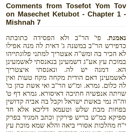
Comments from Tosefot Yom Tov
on Masechet Ketubot - Chapter 1 -
Mishnah 7
נאמנת
. פי' הר"ב ולא הפסידה כתובתה
כדפירש הר"ב במשנה ג' דאית לה מנה
אפילו
לא הכיר בה ומש"ה אצטריך למתני פלוגתייהו
במוכת עץ אע"ג דשמעינן בנאנסתי לאשמעינן
הא. דמנה יש לה. ונאנסתי איצטריך
לאשמעינן דאם הודית מקחה מקח טעות ואין
לה כלום. גמרא. ומ"ש הר"ב ואי אשת כהן כו'
שויתה אנפשיה חתיכה דאיסורא. גמרא דף ט'
וה"ה נמי באשת ישראל וקבל בה אביה קדושין
בפחות מבת שלש וטעמא דליכא אלא חד
ספיקא כמ"ש בריש פירקין וכתב המגיד בפרק
י"ח מהלכות אסורי ביאה והלא שמא מוכת עץ