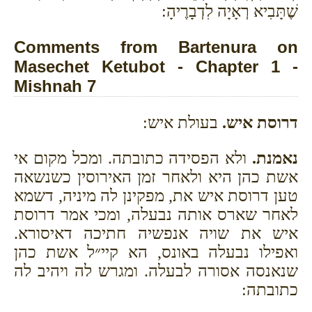
שֶׁתָּבִיא רְאָיָה לִדְבָרֶיהָ:
Comments from Bartenura on
Masechet Ketubot - Chapter 1 -
Mishnah 7
דרוסת איש.
בעולת איש:
נאמנת.
ולא הפסידה כתובתה. ומכל מקום אי
אשת כהן היא ולאחר זמן האירוסין כשנשאה
טען דרוסת איש את, מפקינן לה מיניה, דשמא
לאחר שארס אותה נבעלה, ומכי אמר דרוסת
איש את שויה אנפשיה חתיכה דאיסורא.
ואפילו נבעלה באונס, הא קיי״ל אשת כהן
שנאנסה אסורה לבעלה. ומגרש לה ויהיב לה
כתובתה: