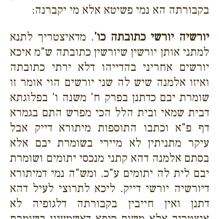
בקבורתה הא נמי פשיטא אלא מי יקברנה:
יורשיה יורשי כתובתה כו'
. מדאיצטריך לתנא
למתני אותן יורשין שיורשין כתובתה ש"מ איכא
יורשים אחריני בהדייהו דלא ירתי כתובתה
ואיזו אלמנה שיש לה שני יורשים הוי אומר זו
שומרת יבם כדתנן בפרק ח' משנה ו' בפלוגתא
דבית שמאי ובית הלל הכי מפרש התם בגמרא
דף פ"א וכתבו התוספות מיתורא דייק אבל
עיקר מתניתין לא מיירי בשומרת יבם אלא
בסתם אלמנה דהא קתני מנכסי יתומים ושומרת
יבם לית לה יתומים ע"כ. ומש"ה נמי דמיתורא
דיורשיה יורשי דייק. ליכא לתרוצי לעיל דהא
דתנן ואין חייבין בקבורתה דלגופיה לא
איצטריך אלא משום סיפא דאשמעינן בשומרת