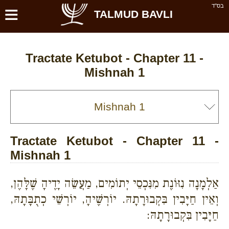
≡
בס''ד
TALMUD BAVLI
Tractate Ketubot - Chapter 11 -
Mishnah 1
Tractate Ketubot - Chapter 11 -
Mishnah 1
אַלְמָנָה נִזּוֹנֶת מִנִּכְסֵי יְתוֹמִים, מַעֲשֵׂה יָדֶיהָ שֶׁלָּהֶן,
וְאֵין חַיָּבִין בִּקְבוּרָתָהּ. יוֹרְשֶׁיהָ, יוֹרְשֵׁי כְתֻבָּתָהּ,
חַיָּבִין בִּקְבוּרָתָהּ: