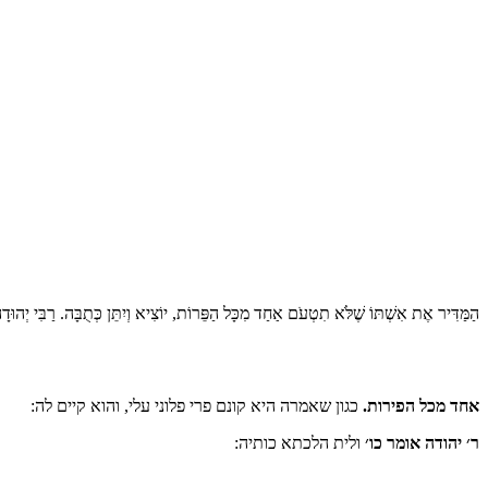
הַמַּדִּיר אֶת אִשְׁתּוֹ שֶׁלֹּא תִטְעֹם אַחַד מִכָּל הַפֵּרוֹת, יוֹצִיא וְיִתֵּן כְּתֻבָּה. רַבִּי יְהוּדָה א:
אחד מכל הפירות.
כגון שאמרה היא קונם פרי פלוני עלי, והוא קיים לה:
ר׳ יהודה אומר כו׳
ולית הלכתא כותיה: