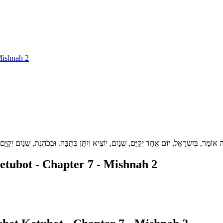
Mishnah 2
וֹמֵר, בְּיִשְׂרָאֵל, יוֹם אֶחָד יְקַיֵּם, שְׁנַיִם, יוֹצִיא וְיִתֵּן כְּתֻבָּה. וּבְכֹהֶנֶת, שְׁנַיִם יְקַיֵּם,
tubot - Chapter 7 - Mishnah 2