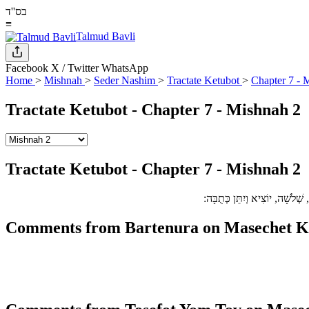
בס''ד
≡
Talmud Bavli
Facebook
X / Twitter
WhatsApp
Home
>
Mishnah
>
Seder Nashim
>
Tractate Ketubot
>
Chapter 7 - 
Tractate Ketubot - Chapter 7 - Mishnah 2
Tractate Ketubot - Chapter 7 - Mishnah 2
 שְׁלֹשָׁה, יוֹצִיא וְיִתֵּן כְּתֻבָּה
Comments from Bartenura on Masechet Ke