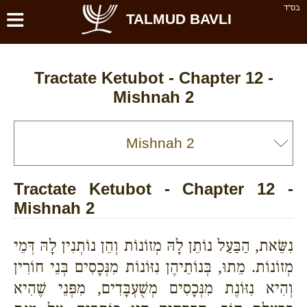
≡
בס''ד
TALMUD BAVLI
Tractate Ketubot - Chapter 12 -
Mishnah 2
Tractate Ketubot - Chapter 12 -
Mishnah 2
נִשֵּׂאת, הַבַּעַל נוֹתֵן לָהּ מְזוֹנוֹת וְהֵן נוֹתְנִין לָהּ דְּמֵי
מְזוֹנוֹת. מֵתוּ, בְּנוֹתֵיהֶן נִזּוֹנוֹת מִנְּכָסִים בְּנֵי חוֹרִין
וְהִיא נִזּוֹנֶת מִנְּכָסִים מְשֻׁעְבָּדִים, מִפְּנֵי שֶׁהִיא