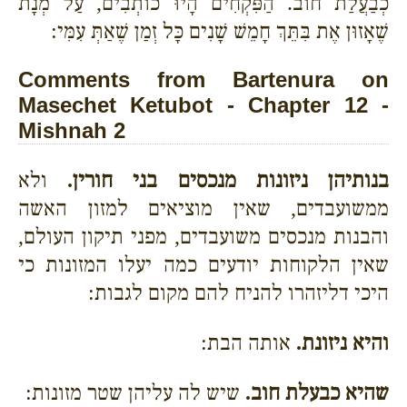
כְבַעֲלַת חוֹב. הַפִּקְחִים הָיוּ כוֹתְבִים, עַל מְנָת
שֶׁאָזוּן אֶת בִּתֵּךְ חָמֵשׁ שָׁנִים כָּל זְמַן שֶׁאַתְּ עִמִּי:
Comments from Bartenura on
Masechet Ketubot - Chapter 12 -
Mishnah 2
בנותיהן ניזונות מנכסים בני חורין.
ולא
ממשועבדים, שאין מוציאים למזון האשה
והבנות מנכסים משועבדים, מפני תיקון העולם,
שאין הלקוחות יודעים כמה יעלו המזונות כי
היכי דליזהרו להניח להם מקום לגבות:
והיא ניזונת.
אותה הבת:
שהיא כבעלת חוב.
שיש לה עליהן שטר מזונות: