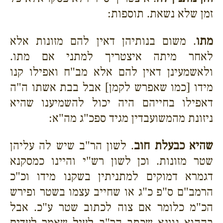
זמן שלא נשאת. תוספות:
מתו
. משום בנותיהן דאין להם מזונות אלא
לאחר מיתה איצטריך למתני אם מתו.
ולאשמעינן דאין להם אלא מב"ח ואפילו קנו
מידו [כמו שאפרש לקמן] אבל בבת אשתו ה"ה
דאפילו בחייהם היה יכול להשמיענו שהיא
ניזונת מהמשועבדין מגיד ספכ"ג מה"א:
שהיא כבעלת חוב
. לשון הר"ב שיש לה עליהן
שטר מזונות. וכן לשון רש"י והיינו כמסקנא
דגמרא דמוקים למתניתין בשקנו מידו וכ"כ
הרמב"ם ס"פ כ"ג או שחייב עצמו בשטר ופירש
הכ"מ כלומר אם צוה לכתוב שטר ע"כ. אבל
בההוא גוונא שכתב הר"ב לעיל שאמר לעדים