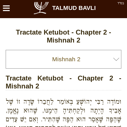
≡
בס''ד
TALMUD BAVLI
Tractate Ketubot - Chapter 2 -
Mishnah 2
Tractate Ketubot - Chapter 2 -
Mishnah 2
וּמוֹדֶה רַבִּי יְהוֹשֻׁעַ בְּאוֹמֵר לַחֲבֵרוֹ שָׂדֶה זוֹ שֶׁל
אָבִיךָ הָיְתָה וּלְקַחְתִּיהָ הֵימֶנּוּ, שֶׁהוּא נֶאֱמָן,
שֶׁהַפֶּה שֶׁאָסַר הוּא הַפֶּה שֶׁהִתִּיר. וְאִם יֵשׁ עֵדִים