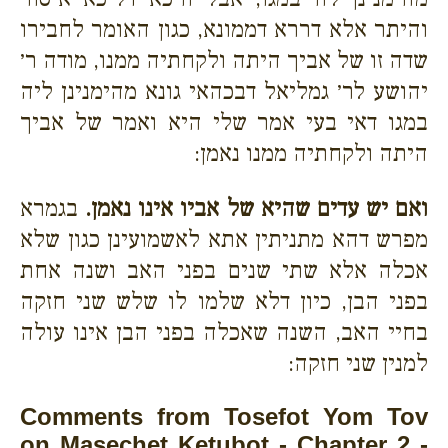
והיתר אלא דררא דממונא, כגון האומר לחבירו
שדה זו של אביך היתה ולקחתיה ממנו, מודה ר׳
יהושע לר׳ גמליאל דבכהאי גונא מהימנינן ליה
במגו דאי בעי אמר שלי היא ואמר של אביך
היתה ולקחתיה ממנו נאמן:
ואם יש עדים שהיא של אביו אינו נאמן.
בגמרא
מפרש דהא מתניתין אתא לאשמועינן כגון שלא
אכלה אלא שתי שנים בפני האב ושנה אחת
בפני הבן, כיון דלא שלמו לו שלש שני חזקה
בחיי האב, השנה שאכלה בפני הבן אינו עולה
למנין שני חזקה:
Comments from Tosefot Yom Tov
on Masechet Ketubot - Chapter 2 -