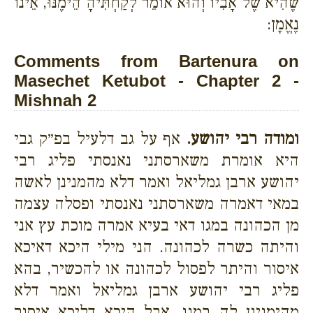
שֶׁהִיא שֶׁל אָבִיו וְהוּא אוֹמֵר לְקַחְתִּיהָ הֵימֶנּוּ, אֵינוֹ
נֶאֱמָן:
Comments from Bartenura on
Masechet Ketubot - Chapter 2 -
Mishnah 2
ומודה רבי יהושע.
אף על גב דלעיל בפ״ק גבי
היא אומרת משארסתני נאנסתי פליג רבי
יהושע ארבן גמליאל ואמר דלא מהמנינן לאשה
במאי דאמרה משארסתני נאנסתי ופסלה עצמה
מן הכהונה במגו דאי בעיא אמרה מוכת עץ אני
והיתה כשרה לכהונה. הני מילי היכא דאיכא
איסור והיתר לפסול לכהונה או להכשיר, בהא
פליג רבי יהושע ארבן גמליאל ואמר דלא
מהימנינן לה במגו, אבל היכא דליכא איסור