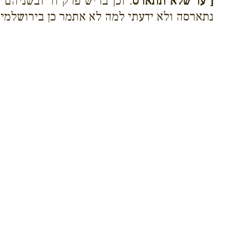
[*עד שלא תתארס
. וכן בריש פרק ח' ובשניהם
נתארסה ולא ידעתי למה לא אתמר כן בירושלמי א