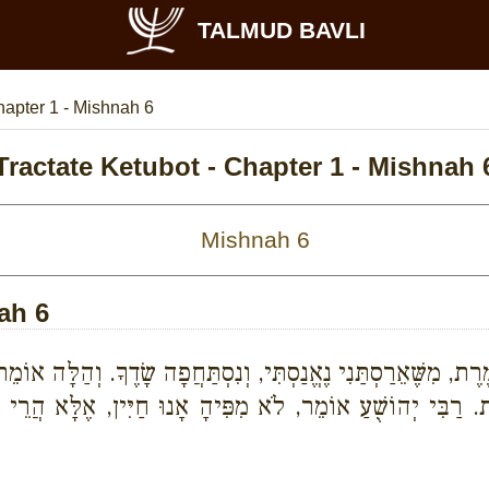
TALMUD BAVLI
apter 1 - Mishnah 6
Tractate Ketubot - Chapter 1 - Mishnah 
ah 6
 מִשֶּׁאֵרַסְתַּנִי נֶאֱנַסְתִּי, וְנִסְתַּחֲפָה שָׂדֶךָ. וְהַלָּה אוֹמֵר
ֶת. רַבִּי יְהוֹשֻׁעַ אוֹמֵר, לֹא מִפִּיהָ אָנוּ חַיִּין, אֶלָּא הֲרֵי