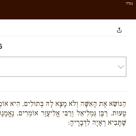
בס''ד
6
הַנּוֹשֵׂא אֶת הָאִשָּׁה וְלֹא מָצָא לָהּ בְּתוּלִים, הִיא אוֹמֶרֶת,
טָעוּת. רַבָּן גַּמְלִיאֵל וְרַבִּי אֱלִיעֶזֶר אוֹמְרִים, נֶאֱמֶנ
שֶׁתָּבִיא רְאָיָה לִדְבָרֶיהָ: