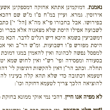
נאמנת
. דמוקמינן אתתא אחזקה דמספקינן אשע
אירוסין. גמרא. ועיין במ"ח פ"ז מ"ש שם דהכ
בפירושו. אבל בחבורו פי"א מה"א [הל' י'] כתב 
לשבועה אפילו היסת שלא מצאנוה אלא בברי וכמ
דמשביעין בשמא היכא דיש רגלים לדבר. הכא מא
היסת מפורש פ"ו דשבועות. ומ"ש הר"ב ואי אמ
למפסל נפשה לכהונה ואין להאמין במגו דמוכת 
בסעודה ומפסידה ופי' רש"י ואין לחוש שמא 
תחלה. וכתב הר"ן דאין להקשות דתיפוק לי' דהוא
דטעמא דכתובה כדי שלא תהא קלה בעיניו להוצ
להוציאה הלכך צריך לטעמא דחזקה וכו':
לא מפיה אנו חיין
. דהכי נמי אוקי ממונא בחזקת מ