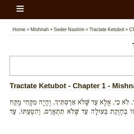
≡
Home
>
Mishnah
>
Seder Nashim
>
Tractate Ketubot
>
Ch
Tractate Ketubot - Chapter 1 - Mishn
, לֹא כִי, אֶלָּא עַד שֶׁלֹּא אֵרַסְתִּיךְ, וְהָיָה מִקָּחִי מֶקַּח
 זוֹ בְחֶזְקַת בְּעוּלָה עַד שֶׁלֹּא תִתְאָרֵס, וְהִטְעַתּוּ, עַד