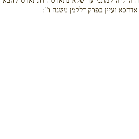
 הוה ליה למתני עד שלא נתארסה דתתארס להבא הו
דהכא ועיין בפרק דלקמן משנה ו']: