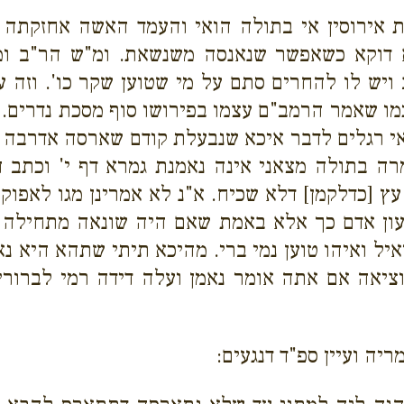
ת אירוסין אי בתולה הואי והעמד האשה אחזקתה 
א
דוקא כשאפשר שנאנסה משנשאת. ומ"ש הר"ב ומ
ויש לו להחרים סתם על מי שטוען שקר כו'. וזה עי
ו שאמר הרמב"ם עצמו בפירושו סוף מסכת נדרים. וא
י רגלים לדבר איכא שנבעלת קודם שארסה אדרבה או
רה בתולה מצאני אינה נאמנת גמרא דף י' וכתב ה
עץ [כדלקמן] דלא שכיח. א"נ
לא אמרינן מגו לאפוקי
יטעון אדם כך אלא באמת שאם היה שונאה מתחילה
יל ואיהו טוען נמי ברי.
מהיכא תיתי שתהא היא נאמ
יאה אם אתה אומר נאמן ועלה דידה רמי לברורי 
ריה ועיין ספ"ד דנגעים: