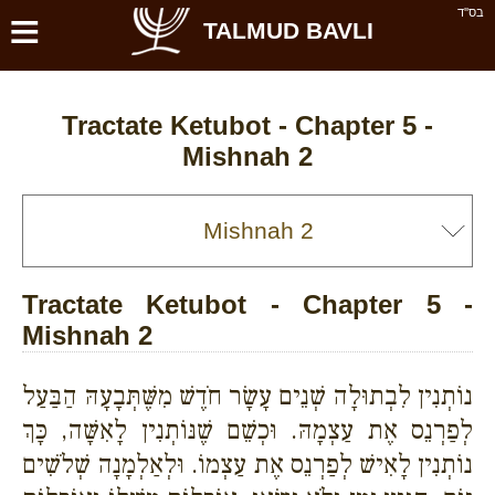
≡
בס''ד
TALMUD BAVLI
Tractate Ketubot - Chapter 5 -
Mishnah 2
Tractate Ketubot - Chapter 5 -
Mishnah 2
נוֹתְנִין לִבְתוּלָה שְׁנֵים עָשָׂר חֹדֶשׁ מִשֶּׁתְּבָעָהּ הַבַּעַל
לְפַרְנֵס אֶת עַצְמָהּ. וּכְשֵׁם שֶׁנּוֹתְנִין לָאִשָּׁה, כָּךְ
נוֹתְנִין לָאִישׁ לְפַרְנֵס אֶת עַצְמוֹ. וּלְאַלְמָנָה שְׁלֹשִׁים