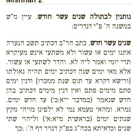
נותנין לבתולה שנים עשר חודש
. עיין מ"ש
במשנה ה' פ"י דנדרים:
שנים עשר חדש
. כתב הר"ב דכתיב תשב הנערה
אתנו ימים או עשור ולא משתעי אינש מעיקרא
תרי יומי ואמר ליה לא. והדר לשתעי או עשור.
אלא מאי ימים שנה דכתיב ימים תהיה גאולתו
[ורישא דקרא עד תום שנת ממכרו] ודנין ימים
סתם מימים סתם ואין דנין מימים דכתיב בהן
חדש שנאמר (במדבר י״א:כ׳) עד חדש ימים.
גמרא. ומהאי טעמא נמי לא ילפינן מויהי מקץ
שנתים ימים (בראשית מ״א:א׳) וליהוי שתי
שנים וכדאיתא בכה"ג בפ"ק דנזיר דף ה': ;כך