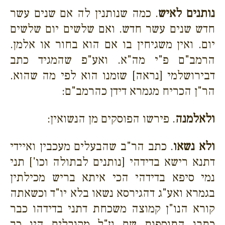
נותנים לאיש
. כמה שנותנין לה אם שנים עשר
חדש שנים עשר חדש. ואם שלשים יום שלשים
יום. ואין משגיחין בו אם הוא בחור או אלמן.
הרמב"ם פ"י מה"א. ואע"פ שהמגיד כתב
דבירושלמי [נראה] שזמנו הוא לפי מה שהוא.
הר"ן הכריח מגמרא דידן כהרמב"ם:
ולאלמנה
. פירשו הפוסקים מן הנשואין:
ולא נשאו
. כתב הר"ב שהבעלים מעכבין ואיידי
דתנא רישא בדידהי [נותנים לבתולה וכו'] תני
נמי סיפא בדידהי הכי איתא בריש מכילתין
בגמרא ואע"ג דהגירסא נשאו בלא יו"ד וכשאתה
קורא הנו"ן קמוצה משכחת דתני בדידהו כבר
כתבו התוספות שם וז"ל מקובלים היו כך