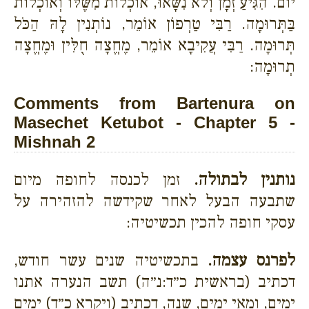
יוֹם. הִגִּיעַ זְמָן וְלֹא נִשָּׂאוּ, אוֹכְלוֹת מִשֶּׁלּוֹ וְאוֹכְלוֹת
בַּתְּרוּמָה. רַבִּי טַרְפוֹן אוֹמֵר, נוֹתְנִין לָהּ הַכֹּל
תְּרוּמָה. רַבִּי עֲקִיבָא אוֹמֵר, מֶחֱצָה חֻלִּין וּמֶחֱצָה
תְרוּמָה:
Comments from Bartenura on
Masechet Ketubot - Chapter 5 -
Mishnah 2
נותנין לבתולה.
זמן לכנסה לחופה מיום
שתבעה הבעל לאחר שקידשה להזהירה על
עסקי חופה להכין תכשיטיה:
לפרנס עצמה.
בתכשיטיה שנים עשר חודש,
דכתיב (בראשית כ״ד:נ״ה) תשב הנערה אתנו
ימים, ומאי ימים, שנה, דכתיב (ויקרא כ״ד) ימים