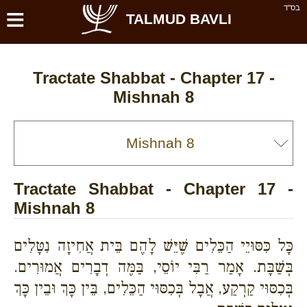
≡
בס''ד
TALMUD BAVLI
Tractate Shabbat - Chapter 17 -
Mishnah 8
Tractate Shabbat - Chapter 17 -
Mishnah 8
כָּל כִּסּוּיֵי הַכֵּלִים שֶׁיֵּשׁ לָהֶם בֵּית אֲחִיזָה נִטָּלִים
בְּשַׁבָּת. אָמַר רַבִּי יוֹסֵי, בַּמֶּה דְבָרִים אֲמוּרִים.
בְּכִסּוּי קַרְקַע, אֲבָל בְּכִסּוּי הַכֵּלִים, בֵּין כָּךְ וּבֵין כָּךְ