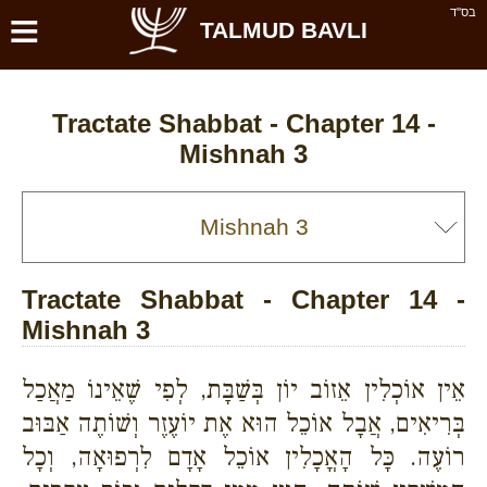
≡
בס''ד
TALMUD BAVLI
Tractate Shabbat - Chapter 14 -
Mishnah 3
Tractate Shabbat - Chapter 14 -
Mishnah 3
אֵין אוֹכְלִין אֵזוֹב יוֹן בְּשַׁבָּת, לְפִי שֶׁאֵינוֹ מַאֲכַל
בְּרִיאִים, אֲבָל אוֹכֵל הוּא אֶת יוֹעֶזֶר וְשׁוֹתֶה אַבּוּב
רוֹעֶה. כָּל הָאֳכָלִין אוֹכֵל אָדָם לִרְפוּאָה, וְכָל