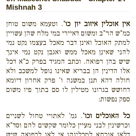
Mishnah 3
אין אוכלין איזוב יון כו'
. וטעמא משום טוחן
כמ"ש הר"ב ומשום דאיירי במי מלח שהן עשויין
למתק האוכל ואינן דבר מאכל בעצמו נקט נמי
להני שאינן מאכל ממש ואגבן נקט נמי אינך
שיש בהן רפואה. וכתב המגיד בפרק כ"א דכל
אלו הדינין הן בבריא שאינו נופל למשכב ולא
חולה דהא תנן במשנה ו' פרק אחרון דיומא
דחושש בגרונו מטילין לו סם בתוך פיו משום
ספק נפשות:
כל האוכלים וכו'
. גמ' לאתויי טחול לשניים
וכרשינין לבני מעיין כלומר שקשים להם וסד"א
דלאו אורחא למכלינהו אי לאו לרפואה שיש