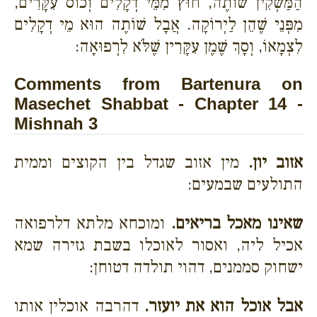
הַמַּשְׁקִין שׁוֹתֶה, חוּץ מִמֵּי דְקָלִים וְכוֹס עִקָּרִים,
מִפְּנֵי שֶׁהֵן לַיְרוֹקָה. אֲבָל שׁוֹתֶה הוּא מֵי דְקָלִים
לִצְמָאוֹ, וְסָךְ שֶׁמֶן עִקָּרִין שֶׁלֹּא לִרְפוּאָה:
Comments from Bartenura on
Masechet Shabbat - Chapter 14 -
Mishnah 3
אזוב יון.
מין אזוב שגדל בין הקוצים וממית
התולעים שבמעים:
שאינו מאכל בריאים.
ומוכחא מלתא דלרפואה
אכיל ליה, ואסור לאוכלו בשבת גזירה שמא
ישחוק סממנים, דהוי תולדה דטוחן:
אבל אוכל הוא את יועזר.
דהרבה אוכלין אותו