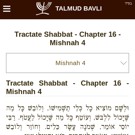
≡
בס''ד
TALMUD BAVLI
Tractate Shabbat - Chapter 16 -
Mishnah 4
Tractate Shabbat - Chapter 16 -
Mishnah 4
וּלְשָׁם מוֹצִיא כָל כְּלֵי תַשְׁמִישׁוֹ, וְלוֹבֵשׁ כָּל מַה
שֶּׁיָּכוֹל לִלְבּשׁ, וְעוֹטֵף כָּל מַה שֶּׁיָּכוֹל לַעֲטֹף. רַבִּי
יוֹסֵי אוֹמֵר, שְׁמֹנָה עָשָׂר כֵּלִים. וְחוֹזֵר וְלוֹבֵשׁ