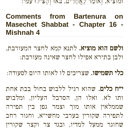
וּמוֹצִיא, וְאוֹמֵר לַאֲחֵרִים, בֹּאוּ וְהַצִּילוּ עִמִּי:
Comments from Bartenura on
Masechet Shabbat - Chapter 16 -
Mishnah 4
ולשם הוא מוציא.
לתנא קמא לחצר המעורבת,
ולבן בתירא אפילו לחצר שאינה מעורבת:
כלי תשמישו.
שצריכים לו לאותו היום לסעודה:
י״ח כלים.
שהוא רגיל ללבוש בחול בבת אחת
ותו לא. ואלו הן, הסרבל העליון, ומלבוש
שממלאין אותו מוך וצמר גפן בין תפירה
לתפירה שקורין בערבי מחשי״א, וחגור רחב
שחוגר ממעל למדיו, ובגד צר וקצר שקורין