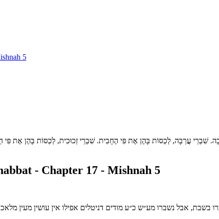
ishnah 5
מְלָאכָה. שִׁבְרֵי עֲרֵבָה, לְכַסּוֹת בָּהֶן אֶת פִּי הֶחָבִית. שִׁבְרֵי זְכוּכִית, לְכַסּוֹת בָּהֶן אֶת פִּי הַ
abbat - Chapter 17 - Mishnah 5
ו בשבת, אבל נשברו מע״ש כ״ע מודים דניטלים אפילו אין עושין מעין מלאכת