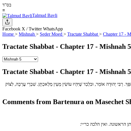
בס''ד
≡
Talmud Bavli
Facebook
X / Twitter
WhatsApp
Home
>
Mishnah
>
Seder Moed
>
Tractate Shabbat
>
Chapter 17 - M
Tractate Shabbat - Chapter 17 - Mishnah 5
Tractate Shabbat - Chapter 17 - Mishnah 5
פָּךְ. רַבִּי יְהוּדָה אוֹמֵר, וּבִלְבַד שֶׁיִּהְיוּ עוֹשִׂין מֵעֵין מְלַאכְתָּן. שִׁבְרֵי עֲרֵבָה, לִצּוֹק
Comments from Bartenura on Masechet Sh
ן הראשונה. ואין הלכה כר״י