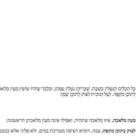
כָּל הַכֵּלִים הַנִּטָּלִין בְּשַׁבָּת, שִׁבְרֵיהֶן נִטָּלִין עִמָּהֶן, וּבִלְבַד שֶׁיִּהְיוּ עוֹשִׂין מֵעֵין 
לְתוֹכָן מִקְפָּה. וְשֶׁל זְכוּכִית לִצּוֹק לְתוֹכָן שָׁמֶן:
מעין מלאכה.
איזו מלאכה שתהיה, ואפילו אינה מעין מלאכתן הראשונה:
לצוק בתוכן מקפה.
עבה, דומיא דעיסה מעורבת במים. ולא פליגי אלא בנשבר: