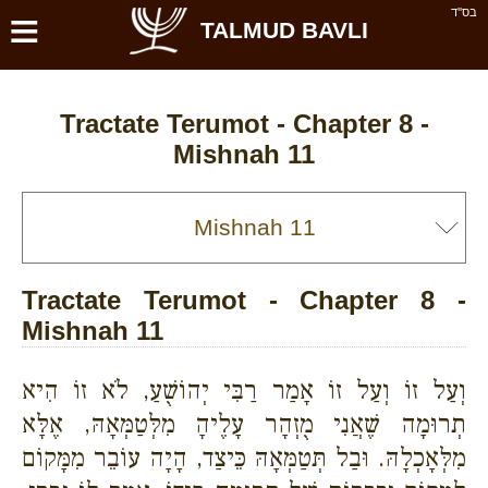
≡
בס''ד
TALMUD BAVLI
Tractate Terumot - Chapter 8 -
Mishnah 11
Tractate Terumot - Chapter 8 -
Mishnah 11
וְעַל זוֹ וְעַל זוֹ אָמַר רַבִּי יְהוֹשֻׁעַ, לֹא זוֹ הִיא
תְרוּמָה שֶׁאֲנִי מֻזְהָר עָלֶיהָ מִלְּטַמְּאָהּ, אֶלָּא
מִלְּאָכְלָהּ. וּבַל תְּטַמְּאָהּ כֵּיצַד, הָיָה עוֹבֵר מִמָּקוֹם