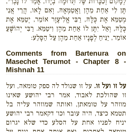
לְמָקוֹם וְכִכָּרוֹת שֶׁל תְּרוּמָה בְיָדוֹ, אָמַר לוֹ נָכְרִי,
תֶּן לִי אַחַת מֵהֶן וַאֲטַמְּאָהּ, וְאִם לָאו, הֲרֵי אֲנִי
מְטַמֵּא אֶת כֻּלָּהּ, רַבִּי אֱלִיעֶזֶר אוֹמֵר, יְטַמֵּא אֶת
כֻּלָּהּ, וְאַל יִתֶּן לוֹ אַחַת מֵהֶן וִיטַמֵּא. רַבִּי יְהוֹשֻׁעַ
אוֹמֵר, יַנִּיחַ לְפָנָיו אַחַת מֵהֶן עַל הַסָּלַע:
Comments from Bartenura on
Masechet Terumot - Chapter 8 -
Mishnah 11
על זו ועל זו.
על זו שנולד לה ספק טומאה, ועל
זו שהולכת לאבוד, אמר רבי יהושע שאינו
מוזהר על טומאתן, ואותה שמוזהר עליה בל
תטמא כיצד, היה עובר וכו׳ דקאמר רבי יהושע
יניח לפניו אחת על הסלע כדי שלא יגרום
טומאה לאחרות, ואף אותה אחת יניח על