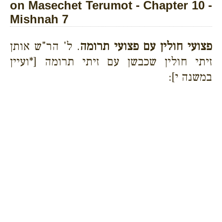
on Masechet Terumot - Chapter 10 -
Mishnah 7
פצועי חולין עם פצועי תרומה
. ל' הר"ש אותן
זיתי חולין שכבשן עם זיתי תרומה [*ועיין
במשנה י]: