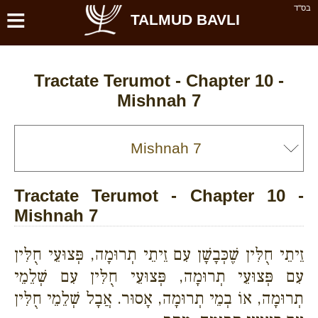
≡
בס''ד
TALMUD BAVLI
Tractate Terumot - Chapter 10 -
Mishnah 7
Tractate Terumot - Chapter 10 -
Mishnah 7
זֵיתֵי חֻלִּין שֶׁכְּבָשָׁן עִם זֵיתֵי תְרוּמָה, פְּצוּעֵי חֻלִּין
עִם פְּצוּעֵי תְרוּמָה, פְּצוּעֵי חֻלִּין עִם שְׁלֵמֵי
תְרוּמָה, אוֹ בְמֵי תְרוּמָה, אָסוּר. אֲבָל שְׁלֵמֵי חֻלִּין