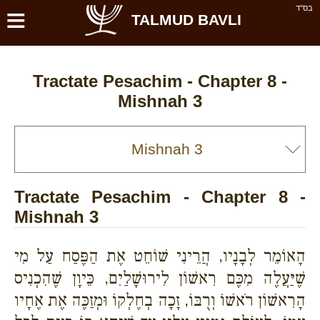
≡
בס''ד
TALMUD BAVLI
Tractate Pesachim - Chapter 8 -
Mishnah 3
Tractate Pesachim - Chapter 8 -
Mishnah 3
הָאוֹמֵר לְבָנָיו, הֲרֵינִי שׁוֹחֵט אֶת הַפֶּסַח עַל מִי
שֶׁיַּעֲלֶה מִכֶּם רִאשׁוֹן לִירוּשָׁלַיִם, כֵּיוָן שֶׁהִכְנִיס
הָרִאשׁוֹן רֹאשׁוֹ וְרֻבּוֹ, זָכָה בְחֶלְקוֹ וּמְזַכֶּה אֶת אֶחָיו