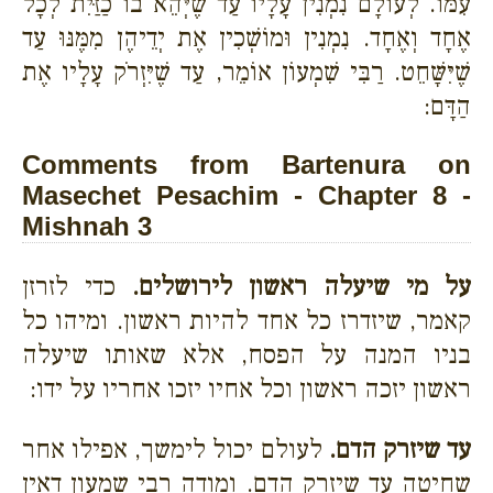
עִמּוֹ. לְעוֹלָם נִמְנִין עָלָיו עַד שֶׁיְּהֵא בוֹ כַזַּיִת לְכָל
אֶחָד וְאֶחָד. נִמְנִין וּמוֹשְׁכִין אֶת יְדֵיהֶן מִמֶּנּוּ עַד
שֶׁיִּשָּׁחֵט. רַבִּי שִׁמְעוֹן אוֹמֵר, עַד שֶׁיִּזְרֹק עָלָיו אֶת
הַדָּם:
Comments from Bartenura on
Masechet Pesachim - Chapter 8 -
Mishnah 3
על מי שיעלה ראשון לירושלים.
כדי לזרזן
קאמר, שיזדרז כל אחד להיות ראשון. ומיהו כל
בניו המנה על הפסח, אלא שאותו שיעלה
ראשון יזכה ראשון וכל אחיו יזכו אחריו על ידו:
עד שיזרק הדם.
לעולם יכול לימשך, אפילו אחר
שחיטה עד שיזרק הדם. ומודה רבי שמעון דאין