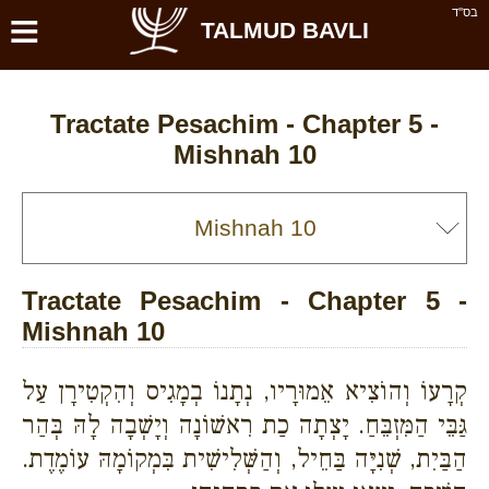
≡
בס''ד
TALMUD BAVLI
Tractate Pesachim - Chapter 5 -
Mishnah 10
Tractate Pesachim - Chapter 5 -
Mishnah 10
קְרָעוֹ וְהוֹצִיא אֵמוּרָיו, נְתָנוֹ בְמָגִיס וְהִקְטִירָן עַל
גַּבֵּי הַמִּזְבֵּחַ. יָצְתָה כַת רִאשׁוֹנָה וְיָשְׁבָה לָהּ בְּהַר
הַבַּיִת, שְׁנִיָּה בַּחֵיל, וְהַשְּׁלִישִׁית בִּמְקוֹמָהּ עוֹמֶדֶת.