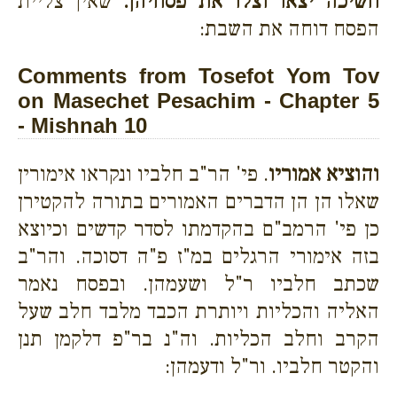
חשיכה יצאו וצלו את פסחיהן.
שאין צליית
הפסח דוחה את השבת:
Comments from Tosefot Yom Tov
on Masechet Pesachim - Chapter 5
- Mishnah 10
והוציא אמוריו
. פי' הר"ב חלביו ונקראו אימורין
שאלו הן הן הדברים האמורים בתורה להקטירן
כן פי' הרמב"ם בהקדמתו לסדר קדשים וכיוצא
בזה אימורי הרגלים במ"ז פ"ה דסוכה. והר"ב
שכתב חלביו ר"ל ושעמהן. ובפסח נאמר
האליה והכליות ויותרת הכבד מלבד חלב שעל
הקרב וחלב הכליות. וה"נ בר"פ דלקמן תנן
והקטר חלביו. ור"ל ודעמהן: