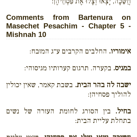
חֲשֵׁכָה, יָצְאוּ וְצָלוּ אֶת פִּסְחֵיהֶן:
Comments from Bartenura on
Masechet Pesachim - Chapter 5 -
Mishnah 10
אימוריו.
החלבים הקרבים ע״ג המזבח:
במגיס.
בקערה. תרגום קערותיו מגיסוהי:
ישבה לה בהר הבית.
בשבת קאמר, שאין יכולין
להוליך פסחיהן:
בחיל.
בין הסורג לחומת העזרה של נשים
בתחלת עליית הבית: