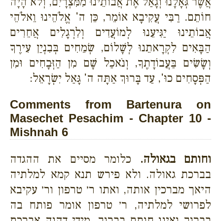
אֲשֶׁר גְּאָלָנוּ וְגָאַל אֶת אֲבוֹתֵינוּ מִמִּצְרָיִם, וְלֹא הָיָה
חוֹתֵם. רַבִּי עֲקִיבָא אוֹמֵר, כֵּן ה' אֱלֹהֵינוּ וֵאלֹהֵי
אֲבוֹתֵינוּ יַגִּיעֵנוּ לְמוֹעֲדִים וְלִרְגָלִים אֲחֵרִים
הַבָּאִים לִקְרָאתֵנוּ לְשָׁלוֹם, שְׂמֵחִים בְּבִנְיַן עִירֶךָ
וְשָׂשִׂים בַּעֲבוֹדָתֶךָ, וְנֹאכַל שָׁם מִן הַזְּבָחִים וּמִן
הַפְּסָחִים כוּ', עַד בָּרוּךְ אַתָּה ה' גָּאַל יִשְׂרָאֵל:
Comments from Bartenura on
Masechet Pesachim - Chapter 10 -
Mishnah 6
וחותם בגאולה.
כלומר מסיים את ההגדה
בברכת גאולה. ולא פירש תנא קמא למלתיה
היאך מברכין אותה, ואתו ר׳ טרפון ור׳ עקיבא
לפרושי למלתיה, ר׳ טרפון אומר פותח בה
בברוך ואינו חותם בברוך, מידי דהוה אברכת