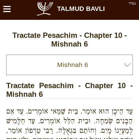
≡
בס''ד
TALMUD BAVLI
Tractate Pesachim - Chapter 10 -
Mishnah 6
Tractate Pesachim - Chapter 10 -
Mishnah 6
עַד הֵיכָן הוּא אוֹמֵר, בֵּית שַׁמַּאי אוֹמְרִים, עַד אֵם
הַבָּנִים שְׂמֵחָה. וּבֵית הִלֵּל אוֹמְרִים, עַד חַלָּמִישׁ
לְמַעְיְנוֹ מָיִם. וְחוֹתֵם בִּגְאֻלָּה. רַבִּי טַרְפוֹן אוֹמֵר,