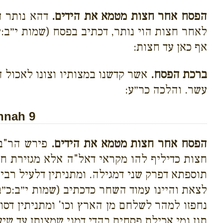
הפסח אחר חצות מטמא את הידים.
דהא נותר הו
לאחר חצות הוי נותר, דכתיב בפסח (שמות י״ב:
אף כאן עד חצות:
ברכת הפסח.
אשר קדשנו במצותיו וצונו לאכול ה
עשר. והלכה כר״ע:
hnah 9
הפסח אחר חצות מטמא את הידים.
פירש הר"ב ד
חצות כדיליף להו מקראי דאל"ה אלא מגזירת ח
תוספתא דפרק שני דמגילה. ומתניתין דלעיל רבי 
לצאת והיינו עמוד השחר כדכתיב (שמות י״ב:כ״
נחפזו למהר לשלחם מן הארץ וכו' ומתניתין דסוף
תנן נמי אכילת פסחים בהדי דמני שמצותן עד שי