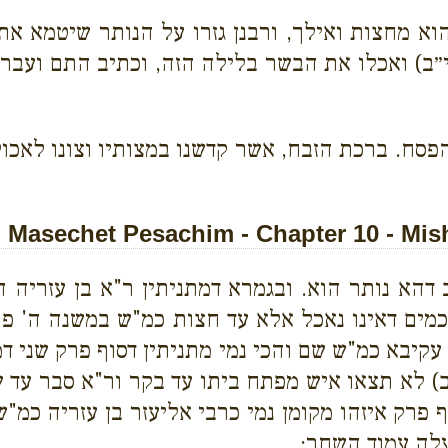
א מחצות ואילך, ורבנן גזרו על הנותר שיטמא את 
י״ב) ואכלו את הבשר בלילה הזה, וכתיב התם ועבר
פסח. ברכת הזבח, אשר קדשנו במצותיו וצונו לאכול
Masechet Pesachim - Chapter 10 - Mis
הא נותר הוא. ובגמרא דמתניתין ר"א בן עזריה ה
כמים דאינו נאכל אלא עד חצות כמ"ש במשנה ה' פר
עקיבא כמ"ש שם והכי נמי מתניתין דסוף פרק שני דמ
ב) לא תצאו איש מפתח ביתו עד בקר ור"א סבר עד 
 פרק איזהו מקומן נמי כרבי אליעזר בן עזריה כמ"
עלה עמוד השחר: