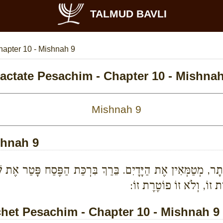
TALMUD BAVLI
hapter 10 - Mishnah 9
ractate Pesachim - Chapter 10 - Mishnah
shnah 9
וֹתָר, מְטַמְּאִין אֶת הַיָּדָיִם. בֵּרַךְ בִּרְכַּת הַפֶּסַח פָּטַר א
ת זוֹ, וְלֹא זוֹ פוֹטֶרֶת זוֹ:
et Pesachim - Chapter 10 - Mishnah 9