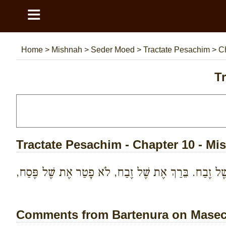
≡
Home
>
Mishnah
>
Seder Moed
>
Tractate Pesachim
>
C
T
Tractate Pesachim - Chapter 10 - Mi
ֶת שֶׁל זֶבַח. בֵּרַךְ אֶת שֶׁל זֶבַח, לֹא פָטַר אֶת שֶׁל פֶּסַח,
Comments from Bartenura on Masech