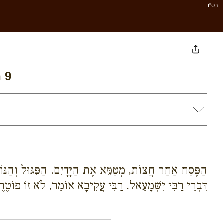
בס''ד
 9
הַפֶּסַח אַחַר חֲצוֹת, מְטַמֵּא אֶת הַיָּדָיִם. הַפִּגּוּל וְהַנּ
דִּבְרֵי רַבִּי יִשְׁמָעֵאל. רַבִּי עֲקִיבָא אוֹמֵר, לֹא זוֹ פוֹטֶרֶ