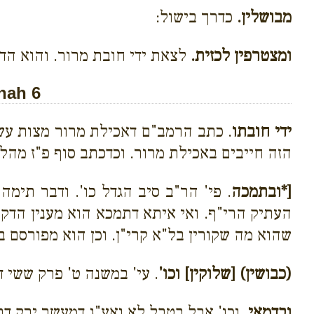
מבושלין.
כדרך בישול:
ומצטרפין לכזית.
לצאת ידי חובת מרור. והוא הדי
nah 6
ידי חובתו
. כתב הרמב"ם דאכילת מרור מצות עשה
הזה חייבים באכילת מרור. וכדכתב סוף פ"ז מהל
[*ובתמכה
. פי' הר"ב סיב הגדל כו'. ודבר תימ
העתיק הרי"ף. ואי איתא דתמכא הוא מענין הדק
שהוא מה שקורין בל"א קרי"ן. וכן הוא מפורסם ב
(כבושין) [שלוקין] וכו'
. עי' במשנה ט' פרק ששי דנ
ובדמאי
. וכו' אבל בטבל לא ואע"ג דמעשר ירק ד