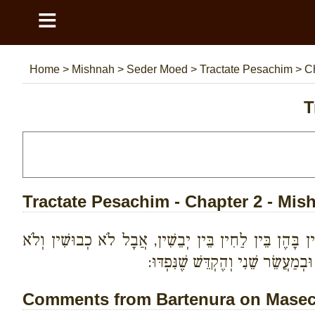
≡
Home
>
Mishnah
>
Seder Moed
>
Tractate Pesachim
>
Ch
T
Tractate Pesachim - Chapter 2 - Mis
ין בָּהֶן בֵּין לַחִין בֵּין יְבֵשִׁין, אֲבָל לֹא כְבוּשִׁין וְלֹא
ְמַעֲשֵׂר שֵׁנִי וְהֶקְדֵּשׁ שֶׁנִּפְדּוּ:
Comments from Bartenura on Masech