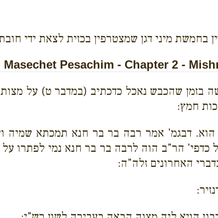
ן בחמשת מיני דגן שמצטרפין בכזית לצאת ידי חובת 
Masechet Pesachim - Chapter 2 - Mish
 בזמן שהכבש נאכל כדכתיב (במדבר ט) על מצות ומ
כות חמץ:
ה הוא. דבגמ' אמר רבה בר בר חנא תמכתא שמיה ו
ל כדפי' הר"ב הוה לרבה בר בר חנא נמי לפתרו על 
דברי האחרונים זלה"ה:
זיר:
רבנן הויא ליה מצוה הבאה בעבירה לשון רש"י: