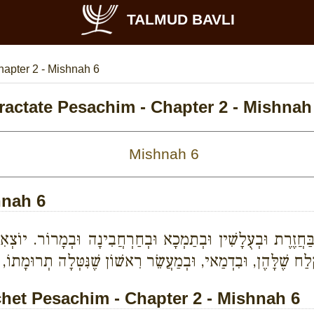
TALMUD BAVLI
apter 2 - Mishnah 6
ractate Pesachim - Chapter 2 - Mishnah
hnah 6
ַחֲזֶרֶת וּבְעֻלָשִׁין וּבְתַמְכָא וּבְחַרְחֲבִינָה וּבְמָרוֹר. יוֹצְאִ
ֶּלַח שֶׁלָּהֶן, וּבִדְמַאי, וּבְמַעֲשֵׂר רִאשׁוֹן שֶׁנִּטְּלָה תְרוּמָתוֹ, וּב
et Pesachim - Chapter 2 - Mishnah 6