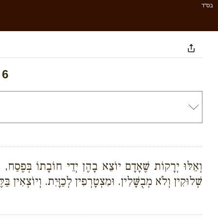
בס''ד
 6
וְאֵלּוּ יְרָקוֹת שֶׁאָדָם יוֹצֵא בָהֶן יְדֵי חוֹבָתוֹ בְּפֶסַח, בּ
שְׁלוּקִין וְלֹא מְבֻשָּׁלִין. וּמִצְטָרְפִין לְכַזָּיִת. וְיוֹצְאִין בַּק