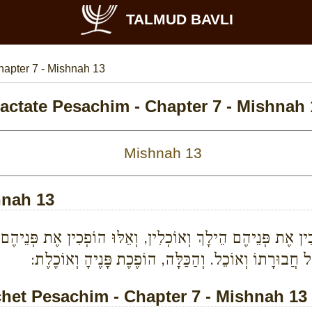
TALMUD BAVLI
hapter 7 - Mishnah 13
ractate Pesachim - Chapter 7 - Mishnah 
hnah 13
ן אֶת פְּנֵיהֶם הֵילָךְ וְאוֹכְלִין, וְאֵלּוּ הוֹפְכִין אֶת פְּנֵיהֶם הֵ
ֶל חֲבוּרָתוֹ וְאוֹכֵל. וְהַכַּלָּה, הוֹפֶכֶת פָּנֶיהָ וְאוֹכֶלֶת:
et Pesachim - Chapter 7 - Mishnah 13