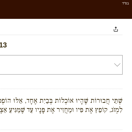
בס''ד
13
שְׁתֵּי חֲבוּרוֹת שֶׁהָיוּ אוֹכְלוֹת בְּבַיִת אֶחָד, אֵלּוּ הוֹפְכִי
לִמְזֹג, קוֹפֵץ אֶת פִּיו וּמַחֲזִיר אֶת פָּנָיו עַד שֶׁמַּגִּיעַ אֵצ