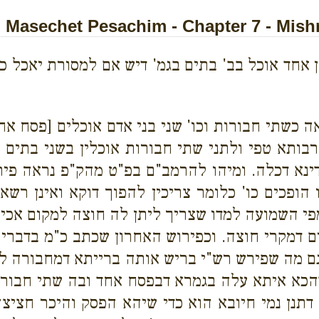
Masechet Pesachim - Chapter 7 - Mish
 אחד אוכל בב' בתים בגמ' דיש אם למסורת יאכל כ
אה כשתי חבורות וכו' שני בני אדם אוכלים [פסח אח
 רבותא טפי ולתני שתי חבורות אוכלין בשני בתים 
 דינא דכלה. ומיהו להרמב"ם בפ"ט מהק"פ נראה פיר
הופכים כו' כלומר צריכין להפוך דוקא ואינן רשאי
מפי השמועה למדו שצריך ליתן לה חוצה למקום אכי
ים דמקרי חוצה. וכפירוש האחרון שכתב כ"מ בדברי
וגם מה שפירש רש"י בריש אותה ברייתא דמחבורה 
דהכא איתא עלה בגמרא דבפסח אחד ובה שתי חבורו
תנן נמי חיובא הוא כדי שיהא הפסק והיכר חציצה.