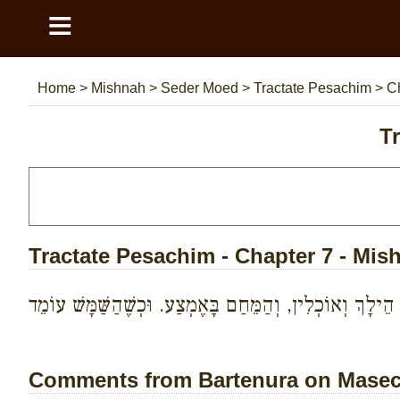
≡
Home
>
Mishnah
>
Seder Moed
>
Tractate Pesachim
>
C
T
Tractate Pesachim - Chapter 7 - Mis
ילָךְ וְאוֹכְלִין, וְהַמֵּחַם בָּאֶמְצַע. וּכְשֶׁהַשַּׁמָּשׁ עוֹמֵד
Comments from Bartenura on Masech