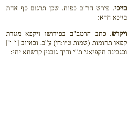
בזיכי
. פירש הר"ב כפות. שכן תרגום כף אחת
בזיכא חדא:
ויקרש
. כתב הרמב"ם בפירושו ויקפא מגזרת
קפאו תהומות (שמות ט״ו:ח׳) ע"כ. ובאיוב [י' י']
וכגבינה תקפיאני ת"י והיך גובנין קרשתא יתי: