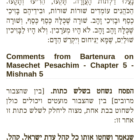
נָעֲלוּ דַלְתוֹת הָעֲזָרָה. תָּקְעוּ, הֵרִיעוּ וְתָקָעוּ.
הַכֹּהֲנִים עוֹמְדִים שׁוּרוֹת שׁוּרוֹת, וּבִידֵיהֶם בָּזִיכֵי
כֶסֶף וּבָזִיכֵי זָהָב. שׁוּרָה שֶׁכֻּלָּהּ כֶּסֶף כֶּסֶף, וְשׁוּרָה
שֶׁכֻּלָּהּ זָהָב זָהָב. לֹא הָיוּ מְעֹרָבִין. וְלֹא הָיוּ לַבָּזִיכִין
שׁוּלַיִם, שֶׁמָּא יַנִּיחוּם וְיִקְרַשׁ הַדָּם:
Comments from Bartenura on
Masechet Pesachim - Chapter 5 -
Mishnah 5
הפסח נשחט בשלש כתות.
[בין שהצבור
מרובים] בין שהצבור מועטים ויכולים כולן
לשחוט בבת אחת, מצוה ליחלק לשלש כתות זו
אחר זו:
שנאמר ושחטו אותו כל קהל עדת ישראל, קהל,