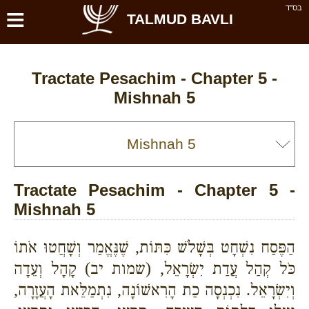
≡
בס''ד
TALMUD BAVLI
Tractate Pesachim - Chapter 5 -
Mishnah 5
Tractate Pesachim - Chapter 5 -
Mishnah 5
הַפֶּסַח נִשְׁחָט בְּשָׁלֹשׁ כִּתּוֹת, שֶׁנֶּאֱמַר וְשָׁחֲטוּ אֹתוֹ
כֹּל קְהַל עֲדַת יִשְׂרָאֵל, (שמות יב) קָהָל וְעֵדָה
וְיִשְׂרָאֵל. נִכְנְסָה כַת הָרִאשׁוֹנָה, נִתְמַלֵּאת הָעֲזָרָה,