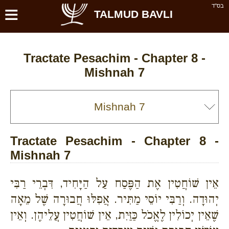
≡
בס''ד
TALMUD BAVLI
Tractate Pesachim - Chapter 8 -
Mishnah 7
Tractate Pesachim - Chapter 8 -
Mishnah 7
אֵין שׁוֹחֲטִין אֶת הַפֶּסַח עַל הַיָּחִיד, דִּבְרֵי רַבִּי
יְהוּדָה. וְרַבִּי יוֹסֵי מַתִּיר. אֲפִלּוּ חֲבוּרָה שֶׁל מֵאָה
שֶׁאֵין יְכוֹלִין לֶאֱכֹל כַּזַּיִת, אֵין שׁוֹחֲטִין עֲלֵיהֶן. וְאֵין