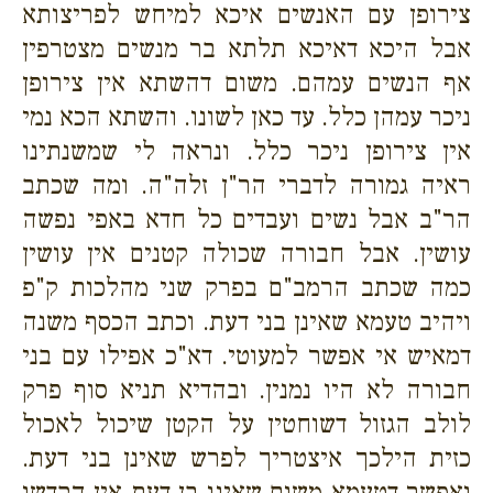
צירופן עם האנשים איכא למיחש לפריצותא
אבל היכא דאיכא תלתא בר מנשים מצטרפין
אף הנשים עמהם. משום דהשתא אין צירופן
ניכר עמהן כלל. עד כאן לשונו. והשתא הכא נמי
אין צירופן ניכר כלל. ונראה לי שמשנתינו
ראיה גמורה לדברי הר"ן זלה"ה. ומה שכתב
הר"ב אבל נשים ועבדים כל חדא באפי נפשה
עושין. אבל חבורה שכולה קטנים אין עושין
כמה שכתב הרמב"ם בפרק שני מהלכות ק"פ
ויהיב טעמא שאינן בני דעת. וכתב הכסף משנה
דמאיש אי אפשר למעוטי. דא"כ אפילו עם בני
חבורה לא היו נמנין. ובהדיא תניא סוף פרק
לולב הגזול דשוחטין על הקטן שיכול לאכול
כזית הילכך איצטריך לפרש שאינן בני דעת.
ואפשר דטעמא משום שאינו בן דעת אין הקדשו