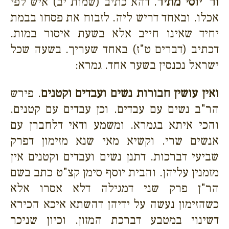
ור' יוסי מתיר
. דהא כתיב (שמות יב) איש לפי
אכלו. ובאחד דריש ליה. לזבוח את פסחו בבמת
יחיד שאינו חייב אלא בשעת איסור במות.
דכתיב (דברים ט"ז) באחד שעריך. בשעה שכל
ישראל נכנסין בשער אחד. גמרא:
ואין עושין חבורות נשים ועבדים וקטנים
. פירש
הר"ב נשים עם עבדים. וכן עבדים עם קטנים.
והכי איתא בגמרא. ומשמע ודאי דלחברן עם
אנשים שרי. וקשיא מאי שנא מזימון דפרק
שביעי דברכות. דתנן נשים ועבדים וקטנים אין
מזמנין עליהן. והבית יוסף סימן קצ"ט כתב בשם
הר"ן פרק שני דמגילה דלא אסרו אלא
כשהזימון נעשה על ידיהן דהשתא איכא הכירא
דשינוי במטבע דברכת המזון. וכיון שניכר