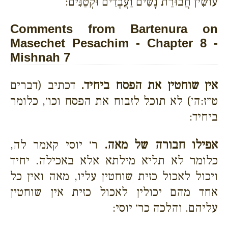
עוֹשִׂין חֲבוּרַת נָשִׁים וַעֲבָדִים וּקְטַנִּים:
Comments from Bartenura on
Masechet Pesachim - Chapter 8 -
Mishnah 7
אין שוחטין את הפסח ביחיד.
דכתיב (דברים
ט״ז:ה׳) לא תוכל לזבוח את הפסח וכו׳, כלומר
ביחיד:
אפילו חבורה של מאה.
ר׳ יוסי קאמר לה,
כלומר לא תליא מילתא אלא באכילה. יחיד
ויכול לאכול כזית שוחטין עליו, מאה ואין כל
אחד מהם יכולין לאכול כזית אין שוחטין
עליהם. והלכה כר׳ יוסי: