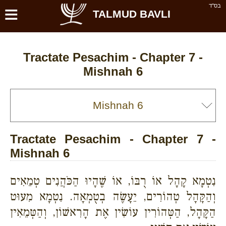
≡
בס''ד
TALMUD BAVLI
Tractate Pesachim - Chapter 7 -
Mishnah 6
Tractate Pesachim - Chapter 7 -
Mishnah 6
נִטְמָא קָהָל אוֹ רֻבּוֹ, אוֹ שֶׁהָיוּ הַכֹּהֲנִים טְמֵאִים
וְהַקָּהָל טְהוֹרִים, יֵעָשֶׂה בְטֻמְאָה. נִטְמָא מִעוּט
הַקָּהָל, הַטְּהוֹרִין עוֹשִׂין אֶת הָרִאשׁוֹן, וְהַטְּמֵאִין