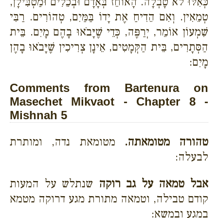
כְּאִלּוּ לֹא טָבְלָה. הָאוֹחֵז בְּאָדָם וּבְכֵלִים וּמַטְבִּילָן,
טְמֵאִין. וְאִם הֵדִיחַ אֶת יָדוֹ בַּמַּיִם, טְהוֹרִים. רַבִּי
שִׁמְעוֹן אוֹמֵר, יְרַפֶּה, כְּדֵי שֶׁיָּבֹאוּ בָהֶם מָיִם. בֵּית
הַסְּתָרִים, בֵּית הַקְּמָטִים, אֵינָן צְרִיכִין שֶׁיָּבֹאוּ בָהֶן
מָיִם:
Comments from Bartenura on
Masechet Mikvaot - Chapter 8 -
Mishnah 5
טהורה מטומאתה.
מטומאת נדה, ומותרת
לבעלה:
אבל טמאה על גב רוקה
שנתלש על המעות
קודם טבילה, וטמאה מתורת מגע דרוקה מטמא
במגע ובמשא: