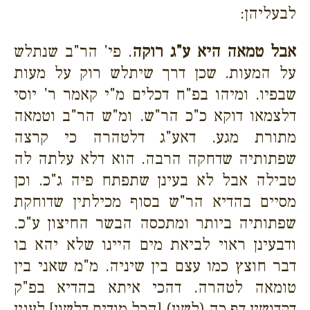
לבעליהן:
אבל טמאה היא ע"ג רוקה
. פי' הר"ב שנתלש
על המעות. שכן דרך שיתלש רוק על מעות
שבפיו. ומיהו בפ"ח דכלים מ"י קאמר ר' יוסי
דלצמאו דוקא כ"כ הר"ש. ומ"ש הר"ב וטמאה
מתורת מגע. דאע"ג דלטהרה כי קרצה
שפתותיה שדחקה הרבה. הוא דלא עלתה לה
טבילה אבל לא בעינן שתפתח פיה ג"כ. וכן
מסיים בהדיא הר"ש בסוף מכילתין שדוחקת
שפתותיה ביותר ומתכסה הבשר החיצון ע"כ.
ודבעינן ראוי לביאת מים היינו שלא יהא בו
דבר חוצץ כמו עצם בין שיניה. מ"מ שאני בין
טומאה לטהרה. דהכי איתא בהדיא בפ"ק
דקדושין דף כה (לשון) [הכל מודים דלשון] לענין