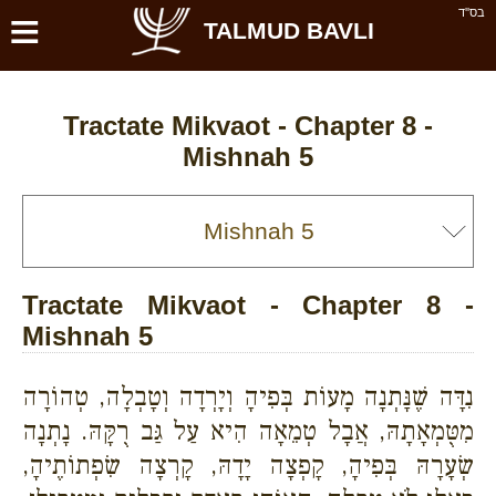
≡
בס''ד
TALMUD BAVLI
Tractate Mikvaot - Chapter 8 -
Mishnah 5
Tractate Mikvaot - Chapter 8 -
Mishnah 5
נִדָּה שֶׁנָּתְנָה מָעוֹת בְּפִיהָ וְיָרְדָה וְטָבְלָה, טְהוֹרָה
מִטֻּמְאָתָהּ, אֲבָל טְמֵאָה הִיא עַל גַּב רֻקָּהּ. נָתְנָה
שְׂעָרָהּ בְּפִיהָ, קָפְצָה יָדָהּ, קָרְצָה שִׂפְתוֹתֶיהָ,