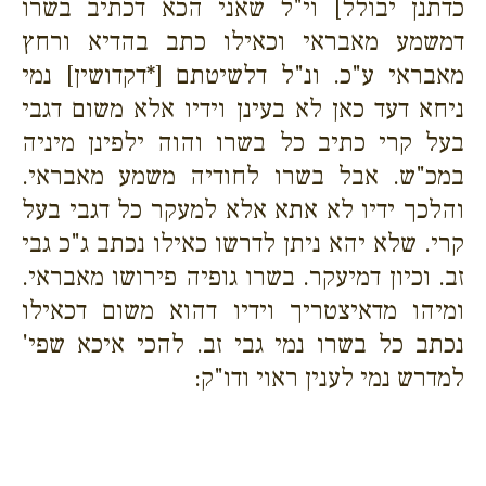
כדתנן יבולל] וי"ל שאני הכא דכתיב בשרו
דמשמע מאבראי וכאילו כתב בהדיא ורחץ
מאבראי ע"כ. ונ"ל דלשיטתם [*דקדושין] נמי
ניחא דעד כאן לא בעינן וידיו אלא משום דגבי
בעל קרי כתיב כל בשרו והוה ילפינן מיניה
במכ"ש. אבל בשרו לחודיה משמע מאבראי.
והלכך ידיו לא אתא אלא למעקר כל דגבי בעל
קרי. שלא יהא ניתן לדרשו כאילו נכתב ג"כ גבי
זב. וכיון דמיעקר. בשרו גופיה פירושו מאבראי.
ומיהו מדאיצטריך וידיו דהוא משום דכאילו
נכתב כל בשרו נמי גבי זב. להכי איכא שפי'
למדרש נמי לענין ראוי ודו"ק: