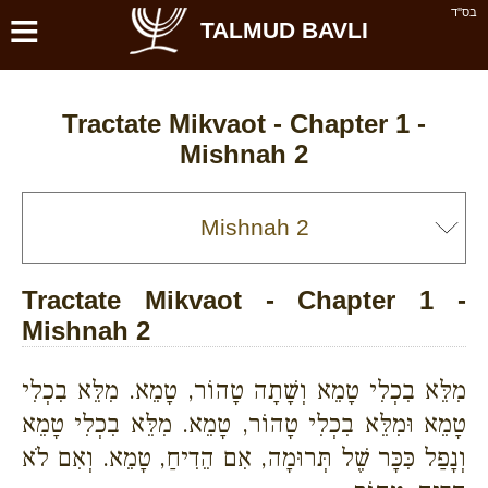
≡
בס''ד
TALMUD BAVLI
Tractate Mikvaot - Chapter 1 -
Mishnah 2
Tractate Mikvaot - Chapter 1 -
Mishnah 2
מִלֵּא בִכְלִי טָמֵא וְשָׁתָה טָהוֹר, טָמֵא. מִלֵּא בִכְלִי
טָמֵא וּמִלֵּא בִכְלִי טָהוֹר, טָמֵא. מִלֵּא בִכְלִי טָמֵא
וְנָפַל כִּכָּר שֶׁל תְּרוּמָה, אִם הֵדִיחַ, טָמֵא. וְאִם לֹא