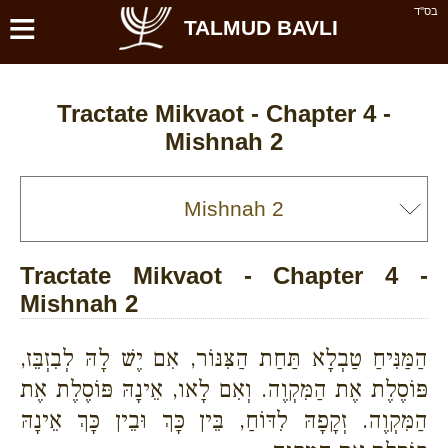
≡
בס''ד
TALMUD BAVLI
Tractate Mikvaot - Chapter 4 -
Mishnah 2
Tractate Mikvaot - Chapter 4 -
Mishnah 2
הַמַּנִּיחַ טַבְלָא תַּחַת הַצִּנּוֹר, אִם יֶשׁ לָהּ לְבִזְבֵּז,
פּוֹסֶלֶת אֶת הַמִּקְוֶה. וְאִם לָאו, אֵינָהּ פּוֹסֶלֶת אֶת
הַמִּקְוֶה. זְקָפָהּ לִדּוֹחַ, בֵּין כָּךְ וּבֵין כָּךְ אֵינָהּ