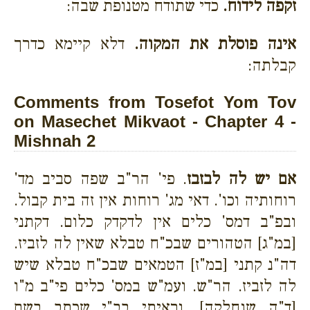
זקפה לידוח.
כדי שתודח מטנופת שבה:
אינה פוסלת את המקוה.
דלא קיימא כדרך
קבלתה:
Comments from Tosefot Yom Tov
on Masechet Mikvaot - Chapter 4 -
Mishnah 2
אם יש לה לבזבז
. פי' הר"ב שפה סביב מד'
רוחותיה וכו'. דאי מג' רוחות אין זה בית קבול.
ובפ"ב דמס' כלים אין לדקדק כלום. דקתני
[במ"ג] הטהורים שבכ"ח טבלא שאין לה לזביז.
דה"נ קתני [במ"ז] הטמאים שבכ"ח טבלא שיש
לה לזביז. הר"ש. ועמ"ש במס' כלים פי"ב מ"ו
[ד"ה שנחלקה]. וראיתי בב"י שכתב בשם