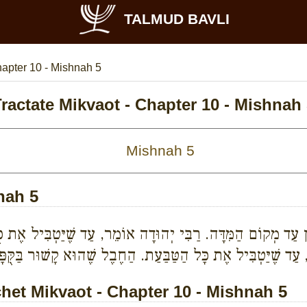
TALMUD BAVLI
apter 10 - Mishnah 5
ractate Mikvaot - Chapter 10 - Mishnah
nah 5
 עַד מְקוֹם הַמִּדָּה. רַבִּי יְהוּדָה אוֹמֵר, עַד שֶׁיַּטְבִּיל אֶת כֻּ
עַד שֶׁיַּטְבִּיל אֶת כָּל הַטַּבַּעַת. הַחֶבֶל שֶׁהוּא קָשׁוּר בַּקֻּפּ
et Mikvaot - Chapter 10 - Mishnah 5