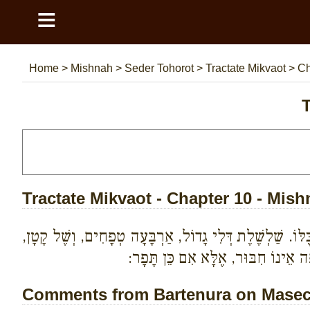
≡
Home
>
Mishnah
>
Seder Tohorot
>
Tractate Mikvaot
>
Ch
T
Tractate Mikvaot - Chapter 10 - Mish
לּוֹ. שַׁלְשֶׁלֶת דְּלִי גָדוֹל, אַרְבָּעָה טְפָחִים, וְשֶׁל קָטָן,
ָה אֵינוֹ חִבּוּר, אֶלָּא אִם כֵּן תָּפָר:
Comments from Bartenura on Masech