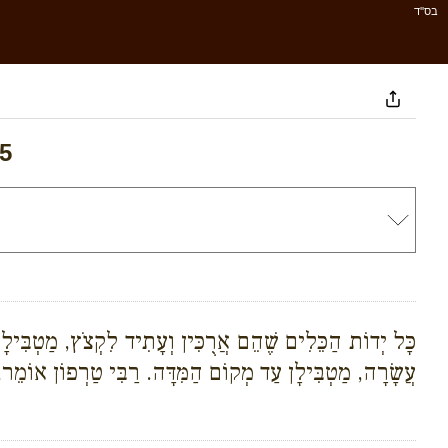
בס''ד
 5
כָּל יְדוֹת הַכֵּלִים שֶׁהֵם אֲרֻכִּין וְעָתִיד לִקְצֹץ, מַטְבִּילָן
עֲשָׂרָה, מַטְבִּילָן עַד מְקוֹם הַמִּדָּה. רַבִּי טַרְפוֹן אוֹמֵר, 