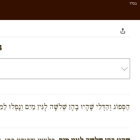
בס''ד
4
הַסְּפוֹג וְהַדְּלִי שֶׁהָיוּ בָהֶן שְׁלשָׁה לֻגִּין מַיִם וְנָפְלוּ לַמ