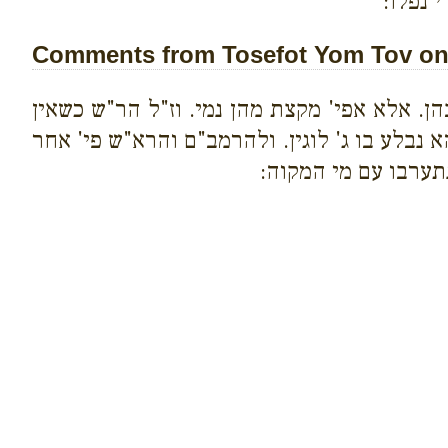
י נפלו:
Comments from Tosefot Yom Tov on 
 בהן. אלא אפי' מקצת מהן נמי. וז"ל הר"ש כשאין
א נבלע בו ג' לוגין. ולהרמב"ם והרא"ש פי' אחר
נתערבו עם מי המקוה: