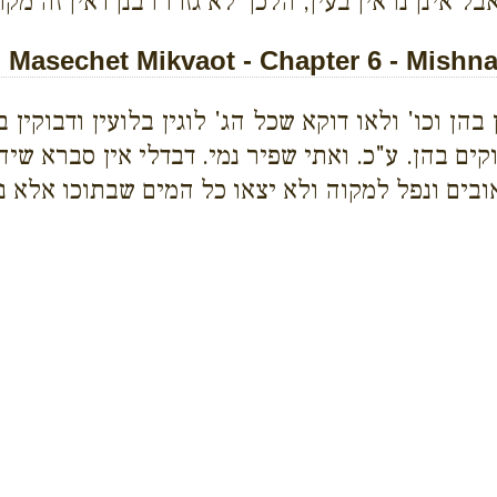
בל אינן נראין בעין, הלכך לא גזרו רבנן דאין זה מקר
Masechet Mikvaot - Chapter 6 - Mishna
 בהן וכו' ולאו דוקא שכל הג' לוגין בלועין ודבוקין
קים בהן. ע"כ. ואתי שפיר נמי. דבדלי אין סברא שיה
שאובים ונפל למקוה ולא יצאו כל המים שבתוכו אלא 