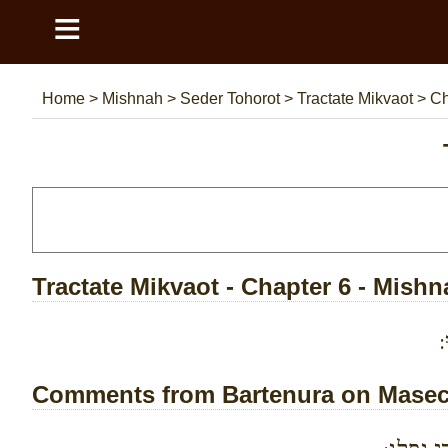
≡
Home
>
Mishnah
>
Seder Tohorot
>
Tractate Mikvaot
>
Ch
Tractate Mikvaot - Chapter 6 - Mishn
:
Comments from Bartenura on Masech