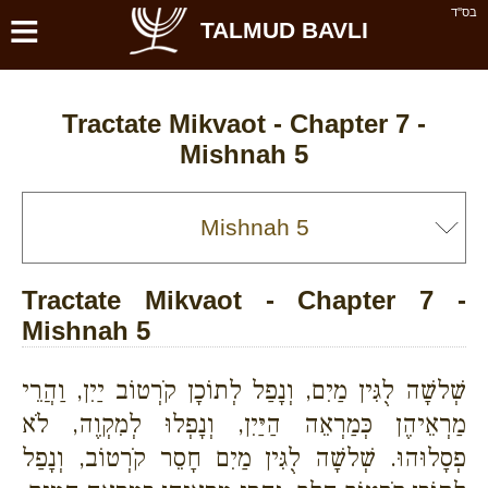
≡
בס''ד
TALMUD BAVLI
Tractate Mikvaot - Chapter 7 -
Mishnah 5
Tractate Mikvaot - Chapter 7 -
Mishnah 5
שְׁלשָׁה לֻגִּין מַיִם, וְנָפַל לְתוֹכָן קֹרְטוֹב יַיִן, וַהֲרֵי
מַרְאֵיהֶן כְּמַרְאֵה הַיַּיִן, וְנָפְלוּ לְמִקְוֶה, לֹא
פְסָלוּהוּ. שְׁלשָׁה לֻגִּין מַיִם חָסֵר קֹרְטוֹב, וְנָפַל