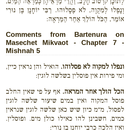
לְתוֹכָן קֹרְטוֹב חָלָב, וַהֲרֵי מַרְאֵיהֶן כְּמַרְאֵה הַמַּיִם,
וְנָפְלוּ לְמִקְוֶה, לֹא פְסָלוּהוּ. רַבִּי יוֹחָנָן בֶּן נוּרִי
אוֹמֵר, הַכֹּל הוֹלֵךְ אַחַר הַמַּרְאֶה:
Comments from Bartenura on
Masechet Mikvaot - Chapter 7 -
Mishnah 5
ונפלו למקוה לא פסלוהו.
הואיל והן נראין כיין,
ומי פירות אין פוסלין בשלשה לוגין:
הכל הולך אחר המראה.
אף על פי שאין החלב
פוסל המקוה ואין במים שיעור שלשה לוגין
לפסול, מ״מ כיון שיש כאן שלשה לוגין שנראין
כמים, חשבינן להו כאילו כולן מים. ופוסלין.
ואין הלכה כרבי יוחנן בן נורי: