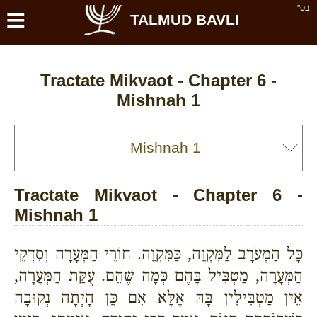
≡
בס''ד
TALMUD BAVLI
Tractate Mikvaot - Chapter 6 -
Mishnah 1
Tractate Mikvaot - Chapter 6 -
Mishnah 1
כָּל הַמְעֹרָב לַמִּקְוֶה, כַּמִּקְוֶה. חוֹרֵי הַמְּעָרָה וְסִדְקֵי
הַמְּעָרָה, מַטְבִּיל בָּהֶם כְּמָה שֶׁהֵם. עֻקַּת הַמְּעָרָה,
אֵין מַטְבִּילִין בָּהּ אֶלָּא אִם כֵּן הָיְתָה נְקוּבָה