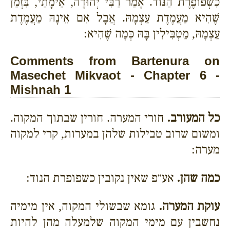
כִשְׁפוֹפֶרֶת הַנּוֹד. אָמַר רַבִּי יְהוּדָה, אֵימָתַי, בִּזְמַן
שֶׁהִיא מַעֲמֶדֶת עַצְמָהּ. אֲבָל אִם אֵינָהּ מַעֲמֶדֶת
עַצְמָהּ, מַטְבִּילִין בָּהּ כְּמָה שֶׁהִיא:
Comments from Bartenura on
Masechet Mikvaot - Chapter 6 -
Mishnah 1
כל המעורב.
חורי המערה. חורין שבתוך המקוה.
ומשום שרוב טבילות שלהן במערות, קרי למקוה
מערה:
כמה שהן.
אע״פ שאין נקובין כשפופרת הנוד:
עוקת המערה.
גומא שבשולי המקוה, אין מימיה
נחשבין עם מימי המקוה שלמעלה מהן להיות