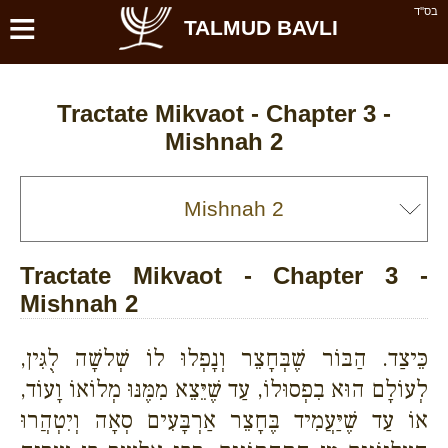
≡
בס''ד
TALMUD BAVLI
Tractate Mikvaot - Chapter 3 -
Mishnah 2
Tractate Mikvaot - Chapter 3 -
Mishnah 2
כֵּיצַד. הַבּוֹר שֶׁבְּחָצֵר וְנָפְלוּ לוֹ שְׁלשָׁה לֻגִּין,
לְעוֹלָם הוּא בִפְסוּלוֹ, עַד שֶׁיֵּצֵא מִמֶּנּוּ מְלוֹאוֹ וָעוֹד,
אוֹ עַד שֶׁיַּעֲמִיד בֶּחָצֵר אַרְבָּעִים סְאָה וְיִטְהֲרוּ