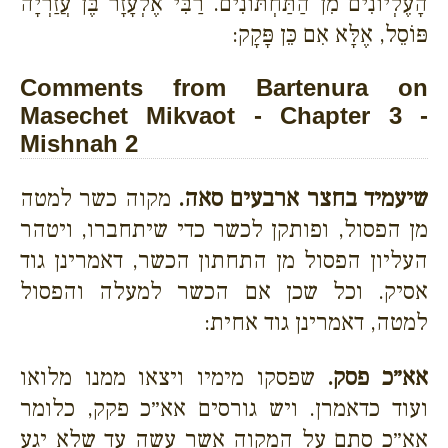
הָעֶלְיוֹנִים מִן הַתַּחְתּוֹנִים. רַבִּי אֶלְעָזָר בֶּן עֲזַרְיָה
פּוֹסֵל, אֶלָּא אִם כֵּן פָּקָק:
Comments from Bartenura on
Masechet Mikvaot - Chapter 3 -
Mishnah 2
שיעמיד בחצר ארבעים סאה.
מקוה כשר למטה
מן הפסול, ופותקן לכשר כדי שיתחברו, ויטהר
העליון הפסול מן התחתון הכשר, דאמרינן גוד
אסיק. וכל שכן אם הכשר למעלה והפסול
למטה, דאמרינן גוד אחית:
אא״כ פסק.
שפסקו מימיו ויצאו ממנו מלואו
ועוד כדאמרן. ויש גורסים אא״כ פקק, כלומר
אא״כ סתם על המקוה אשר עשה עד שלא יגע