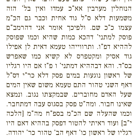
הנזחלין מערבין אא"כ עמדו ואין בל' הזה
משמעות דלא ס"ל גוד אחית וכבר גם הכ"מ
עצמו כ"כ שם. ולפיכך אומר אני דהרמב"ם
פוסק למתני' דהכא כמות שהיא וכמו שפוסק
לההיא דפ"ו. ותרווייהו טעמא דאית לן אפילו
גוד אסיק ומקטפרס לא קשיא כמו שאפרש
בס"ד. והא דבההיא דמתני' ו פ"ז אם היו רגליו
של ראשון נוגעות במים פסק דלא כר"י דס"ל
דאף השני טהור התם טעמא משום שאין המים
שעל האדם מחוברים. שבמקצתו נגוב. ונמצא
שאינו חבור. ומה"ט פסק בסגוס עבה דמתחבר.
וכמו שהעלה שם הכ"מ בספ"ח מה"מ [הלכה
י"ב] ועוד ראיתי להטור דפסק בההיא דאם היו
רגליו של ראשון כו' דאף הב' טהור כר' יהודה.