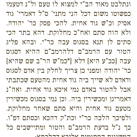
ונתלבט מאוד הב"י למצוא לו טעם ול"נ דטעמו
כפשוטו משום דכל הני מתני' ס"ל דאמרי' גוד
אסיק וכ"ש גוד אחית. להכי פסק כר' יהודה.
ולא הוה סתם ואח"כ מחלוקת. דהא בתר הכי
סתים לן תנא בסגוס עבה כר"י. ובהא פליג
הטור עם הרמב"ם דלהרמב"ם ההיא דסגוס
עבה [ככ"ע היא] דלא [*כמ"ש הר"ב שם שהיא]
כר' יהודה ומפני כן צריך לחלק בין אדם לסגוס
ודאדם לא שייך ביה גוד אחית מהטעם שכתבתי
אבל להטור באדם נמי איכא גוד אחית. ואה"נ
דאמרינן ומכשירין ביה. וכן נמי בסגוס מכשירין
מטעם גוד אחית והיא סתם שאחר מחלוקת.
ולפיכך הלכה כר"י וכת"ק דהכא וכסתם דפ"ו.
כך נ"ל בדעת הרמב"ם והטור ומתיישבים כל
המשניות הסתומות אליבא דהלכתא: