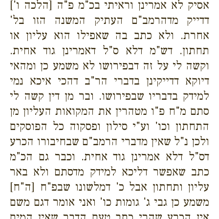
אסיק לא אמרינן וראיתי בכ"מ פ"ה [הלכה ו']
דדייק מדהרמב"ם העתיק המשנה הזו בל'
אחרת. ולא כתב בה שאפילו הוא עליון או
תחתון. דש"מ דלא ס"ל דאמרינן גוד אחית.
וקשה לי על זה דבפירושו לא משמע כן ומהאי
דיוקא דדייקינן בדברי הר"ב דהכי איכא נמי
למידק בדבריו שבפירושו. ובר מן דין קשה לי
סתם מ"ח פ"ו מטהרין את המקואות העליון מן
התחתון וכו' וע"י סילון ופסקוה כל הפוסקים
ולכן נ"ל שאין מדברי הרמב"ם שבחיבורו הכרע
דס"ל דלא אמרינן גוד אחית. וכבר גם הכ"מ
כתב שאפשר דליכא למידק מדסתם ולא באר
עליון ותחתון אבל כ' דמלשונו שבפ"ח [ה"ח]
משמע כן גבי ג' גומות כו' ואני אומר דגם משם
אין הכרע שהרי כתב טעם הדבר שאין המים