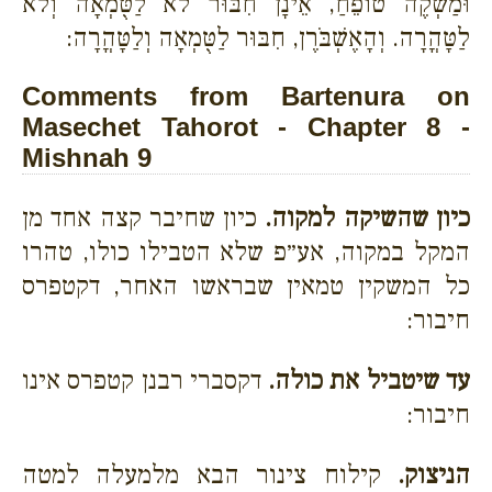
וּמַשְׁקֶה טוֹפֵחַ, אֵינָן חִבּוּר לֹא לַטֻּמְאָה וְלֹא
לַטָּהֳרָה. וְהָאֶשְׁבֹּרֶן, חִבּוּר לַטֻּמְאָה וְלַטָּהֳרָה:
Comments from Bartenura on
Masechet Tahorot - Chapter 8 -
Mishnah 9
כיון שהשיקה למקוה.
כיון שחיבר קצה אחד מן
המקל במקוה, אע״פ שלא הטבילו כולו, טהרו
כל המשקין טמאין שבראשו האחר, דקטפרס
חיבור:
עד שיטביל את כולה.
דקסברי רבנן קטפרס אינו
חיבור:
הניצוק.
קילוח צינור הבא מלמעלה למטה