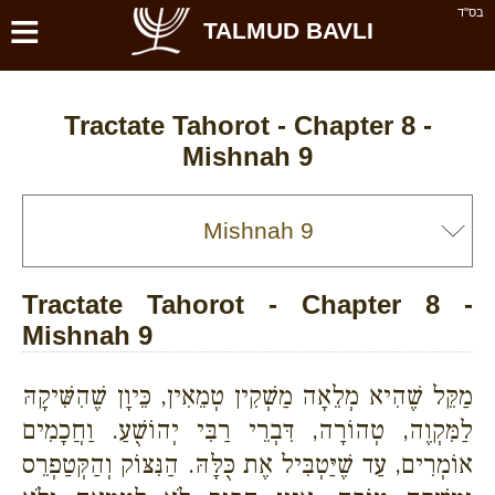
≡
בס''ד
TALMUD BAVLI
Tractate Tahorot - Chapter 8 -
Mishnah 9
Tractate Tahorot - Chapter 8 -
Mishnah 9
מַקֵּל שֶׁהִיא מְלֵאָה מַשְׁקִין טְמֵאִין, כֵּיוָן שֶׁהִשִּׁיקָהּ
לַמִּקְוֶה, טְהוֹרָה, דִּבְרֵי רַבִּי יְהוֹשֻׁעַ. וַחֲכָמִים
אוֹמְרִים, עַד שֶׁיַּטְבִּיל אֶת כֻּלָּהּ. הַנִּצּוֹק וְהַקְּטַפְרֵס