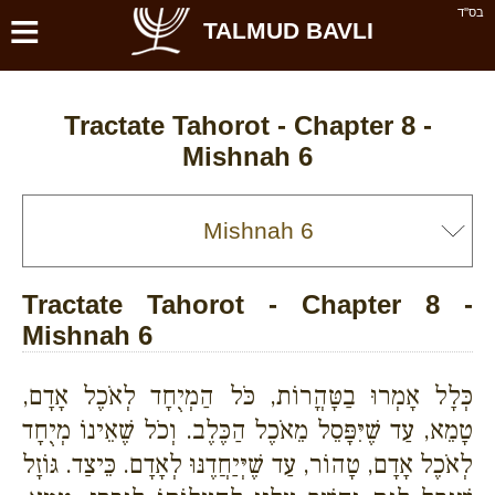
≡
בס''ד
TALMUD BAVLI
Tractate Tahorot - Chapter 8 -
Mishnah 6
Tractate Tahorot - Chapter 8 -
Mishnah 6
כְּלָל אָמְרוּ בַטָּהֳרוֹת, כֹּל הַמְיֻחָד לְאֹכֶל אָדָם,
טָמֵא, עַד שֶׁיִּפָּסֵל מֵאֹכֶל הַכֶּלֶב. וְכֹל שֶׁאֵינוֹ מְיֻחָד
לְאֹכֶל אָדָם, טָהוֹר, עַד שֶׁיְּיַחֲדֶנּוּ לְאָדָם. כֵּיצַד. גּוֹזָל