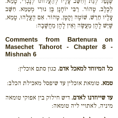
שֶׁנָּפַל לְגַת וְחִשַּׁב עָלָיו לְהַעֲלוֹתוֹ לְנָכְרִי, טָמֵא.
לְכֶלֶב, טָהוֹר. רַבִּי יוֹחָנָן בֶּן נוּרִי מְטַמֵּא. חִשַּׁב
עָלָיו חֵרֵשׁ, שׁוֹטֶה וְקָטָן, טָהוֹר. אִם הֶעֱלָהוּ, טָמֵא,
שֶׁיֵּשׁ לָהֶן מַעֲשֶׂה וְאֵין לָהֶן מַחֲשָׁבָה:
Comments from Bartenura on
Masechet Tahorot - Chapter 8 -
Mishnah 6
כל המיוחד למאכל אדם.
כגון סתם אוכלין:
טמא.
טומאת אוכלין עד שיפסל מאכילת הכלב:
עד שייחדנו לאדם.
דיש חילוק בין אפוקי טומאה
מיניה, לאתויי ליה טומאה: