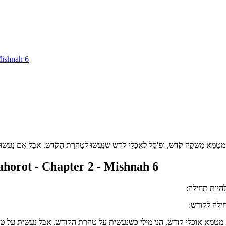
Mishnah 6
וּמָה, מְטַמֵּא מַשְׁקֵה קֹדֶשׁ, וּפוֹסֵל לְאֳכָלֵי קֹדֶשׁ שֶׁנַּעֲשׂוּ לְטָהֳרַת הַקֹּדֶשׁ. אֲבָל אִם נַעֲש
orot - Chapter 2 - Mishnah 6
להיות תחילה
חילה לקודש
א מטמא אוכלי קודש, הני מילי כשנעשית על טהרת הקודש. אבל נעשית על 