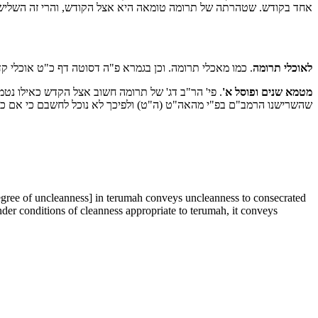
אחד בקודש. שטהרתה של תרומה טומאה היא אצל הקודש, והרי זה השליש:
לאוכלי תרומה
כמו מאכלי תרומה. וכן בגמרא פ"ה דסוטה דף כ"ט אוכלי קדש :
מטמא שנים ופוסל א'
פי' הר"ב דג' של תרומה חשוב אצל הקדש כאילו נטמא 
שהשרישנו הרמב"ם בפ"י מהאה"ט (ה"ט) ולפיכך לא נוכל לחשבם כי אם כ:
egree of uncleanness] in terumah conveys uncleanness to consecrated
nder conditions of cleanness appropriate to terumah, it conveys