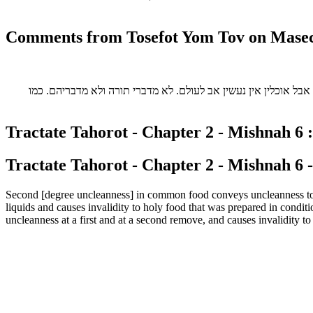
Comments from Tosefot Yom Tov on Masech
.  אוכלין אין נעשין אב לעולם. לא מדברי תורה ולא מדבריהם. כמו
Tractate Tahorot - Chapter 2 - Mishnah 6 :
Tractate Tahorot - Chapter 2 - Mishnah 6 -
Second [degree uncleanness] in common food conveys uncleanness to u
liquids and causes invalidity to holy food that was prepared in condit
uncleanness at a first and at a second remove, and causes invalidity t