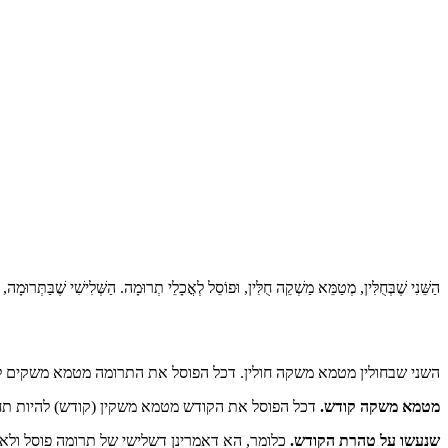
הַשֵּׁנִי שֶׁבְּחֻלִּין, מְטַמֵּא מַשְׁקֵה חֻלִּין, וּפוֹסֵל לְאֳכָלֵי תְרוּמָה. הַשְּׁלִישִׁי שֶׁבַּתְּר:
השני שבחולין מטמא משקה חולין. דכל הפוסל את התרומה מטמא משקים :
מטמא משקה קודש.
דכל הפוסל את הקודש מטמא משקין (קודש) להיות ת:
שנעשו על טהרת הקודש.
כלומר, הא דאמרינן דשלישי של תרומה פוסל ול